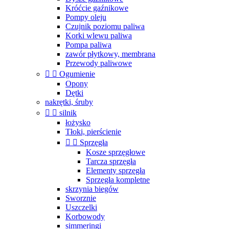
Króćcie gaźnikowe
Pompy oleju
Czujnik poziomu paliwa
Korki wlewu paliwa
Pompa paliwa
zawór płytkowy, membrana
Przewody paliwowe


Ogumienie
Opony
Dętki
nakrętki, śruby


silnik
łożysko
Tłoki, pierścienie


Sprzęgła
Kosze sprzęgłowe
Tarcza sprzęgła
Elementy sprzęgła
Sprzęgła kompletne
skrzynia biegów
Sworznie
Uszczelki
Korbowody
simmeringi