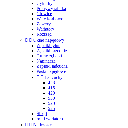
Cylindry
Pokrywy silnika
Głowice
Wały korbowe
Zawory
Wariatory
Rozrząd


Układ napędowy
Zębatki tylne
Zębatki przednie
Gumy zębatki
Napinacze
Zapinki łańcucha
Paski napędowe


Łańcuchy
428
415
420
530
520
525
Ślizgi
rolki wariatora


Nadwozie