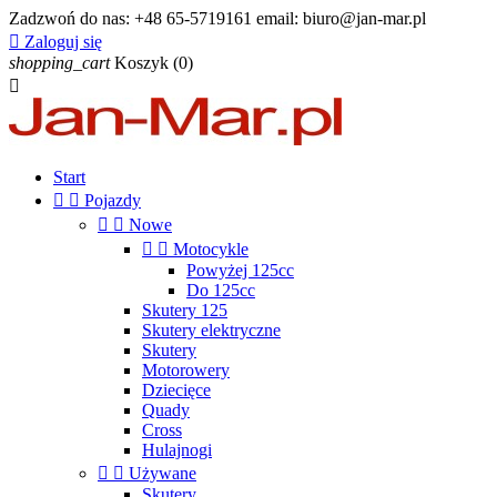
Zadzwoń do nas:
+48 65-5719161 email: biuro@jan-mar.pl

Zaloguj się
shopping_cart
Koszyk
(0)

Start


Pojazdy


Nowe


Motocykle
Powyżej 125cc
Do 125cc
Skutery 125
Skutery elektryczne
Skutery
Motorowery
Dziecięce
Quady
Cross
Hulajnogi


Używane
Skutery