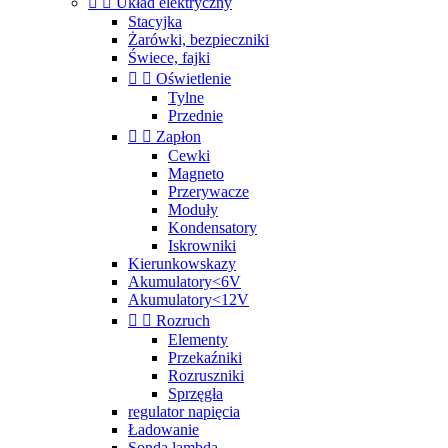


Układ elektryczny
Stacyjka
Żarówki, bezpieczniki
Świece, fajki


Oświetlenie
Tylne
Przednie


Zapłon
Cewki
Magneto
Przerywacze
Moduły
Kondensatory
Iskrowniki
Kierunkowskazy
Akumulatory<6V
Akumulatory<12V


Rozruch
Elementy
Przekaźniki
Rozruszniki
Sprzęgła
regulator napięcia
Ładowanie
Sonda lambda