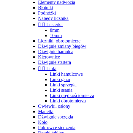
Elementy nadwozia
Błotniki
Podnóżki
Napędy licznika


Lusterka
8mm
10mm
Liczniki, obrotomierze
Dźwignie zmiany biegów
Dźwignie hamulca
Kierownice
Dźwignie startera


Linki
Linki hamulcowe
Linki gazu
Linki sprzęgła
Linki ssania
Linki prędkościomierza
Linki obrotomierza
Owiewki, osłony
Manetki
Dźwignie sprzęgła
Koło
Pokrowce siedzenia
Ramki tablicy