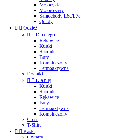
Motocykle
Motorowery
Samochody L6e/L7e
Quady


Odzież


Dla niego
Rękawice
Kurtki
Spodnie
Buty
Kombinezony
Termoaktywna
Dodatki


Dla niej
Kurtki
Spodnie
Rękawice
Buty
Termoaktywna
Kombinezony
Cross
T-Shirt


Kaski
Otwarte