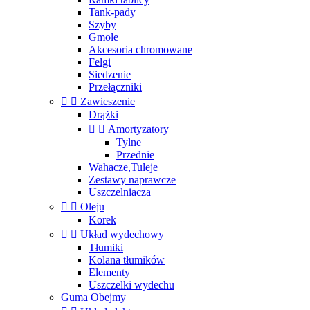
Tank-pady
Szyby
Gmole
Akcesoria chromowane
Felgi
Siedzenie
Przełączniki


Zawieszenie
Drążki


Amortyzatory
Tylne
Przednie
Wahacze,Tuleje
Zestawy naprawcze
Uszczelniacza


Oleju
Korek


Układ wydechowy
Tłumiki
Kolana tłumików
Elementy
Uszczelki wydechu
Guma Obejmy