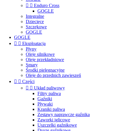


Enduro Cross
GOGLE
Integralne
Dziecięce
Szczękowe
GOGLE
GOGLE


Eksploatacja
Płyny
Oleje silnikowe
Oleje przekładniowe
Smary
Środki pielęgnacyjne
Oleje do przednich zawieszeń


Części


Układ paliwowy
Filtry paliwa
Gaźniki
Pływaki
Kraniki paliwa
Zestawy naprawcze gaźnika
Zaworki iglicowe
Uszczelki gaźnikowe
Dysze gaźnikowe