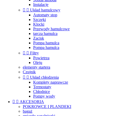
Instalacje


Układ hamulcowy
Automaty stop
Szczęki
Klocki
Przewody hamulcowe
tarcza hamulca
Zacisk
Pompa hamulca
Pompa hamulca


Filtry
Powietrza
Oleju
elementy startera
Czujnik


Układ chłodzenia
Komplety naprawcze
Termostaty
Chłodnice
Pompy wody


AKCESORIA
POKROWCE I PLANDEKI
bagaż
gniazdo zapalniczki