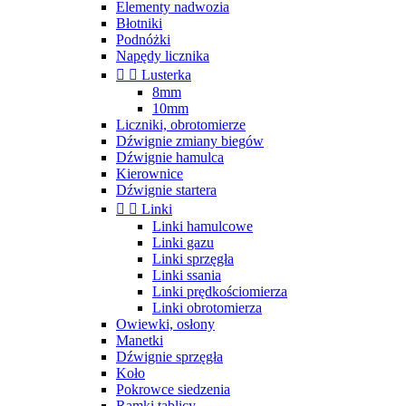
Elementy nadwozia
Błotniki
Podnóżki
Napędy licznika


Lusterka
8mm
10mm
Liczniki, obrotomierze
Dźwignie zmiany biegów
Dźwignie hamulca
Kierownice
Dźwignie startera


Linki
Linki hamulcowe
Linki gazu
Linki sprzęgła
Linki ssania
Linki prędkościomierza
Linki obrotomierza
Owiewki, osłony
Manetki
Dźwignie sprzęgła
Koło
Pokrowce siedzenia
Ramki tablicy