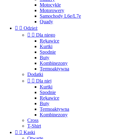
Motocykle
Motorowery
Samochody L6e/L7e
Quady


Odzież


Dla niego
Rękawice
Kurtki
Spodnie
Buty
Kombinezony
Termoaktywna
Dodatki


Dla niej
Kurtki
Spodnie
Rękawice
Buty
Termoaktywna
Kombinezony
Cross
T-Shirt


Kaski
Otwarte