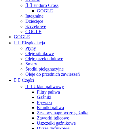


Enduro Cross
GOGLE
Integralne
Dziecięce
Szczękowe
GOGLE
GOGLE


Eksploatacja
Płyny
Oleje silnikowe
Oleje przekładniowe
Smary
Środki pielęgnacyjne
Oleje do przednich zawieszeń


Części


Układ paliwowy
Filtry paliwa
Gaźniki
Pływaki
Kraniki paliwa
Zestawy naprawcze gaźnika
Zaworki iglicowe
Uszczelki gaźnikowe
Dysze gaźnikowe