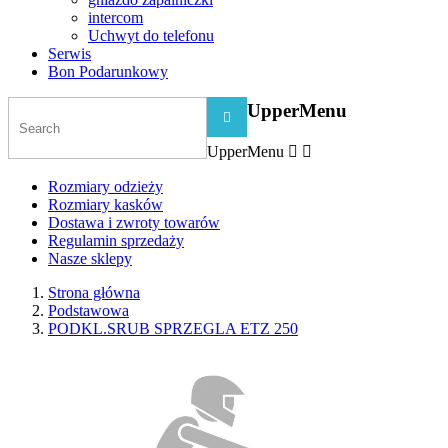
intercom
Uchwyt do telefonu
Serwis
Bon Podarunkowy
UpperMenu

UpperMenu


Rozmiary odzieży
Rozmiary kasków
Dostawa i zwroty towarów
Regulamin sprzedaży
Nasze sklepy
Strona główna
Podstawowa
PODKL.SRUB SPRZEGLA ETZ 250