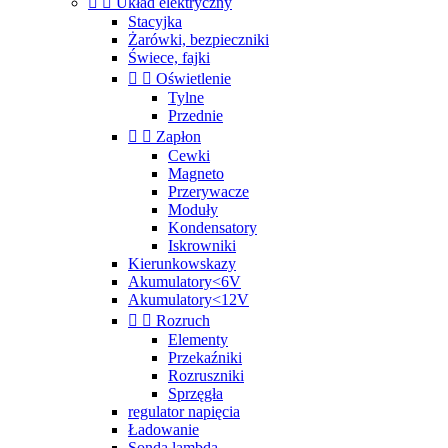


Układ elektryczny
Stacyjka
Żarówki, bezpieczniki
Świece, fajki


Oświetlenie
Tylne
Przednie


Zapłon
Cewki
Magneto
Przerywacze
Moduły
Kondensatory
Iskrowniki
Kierunkowskazy
Akumulatory<6V
Akumulatory<12V


Rozruch
Elementy
Przekaźniki
Rozruszniki
Sprzęgła
regulator napięcia
Ładowanie
Sonda lambda