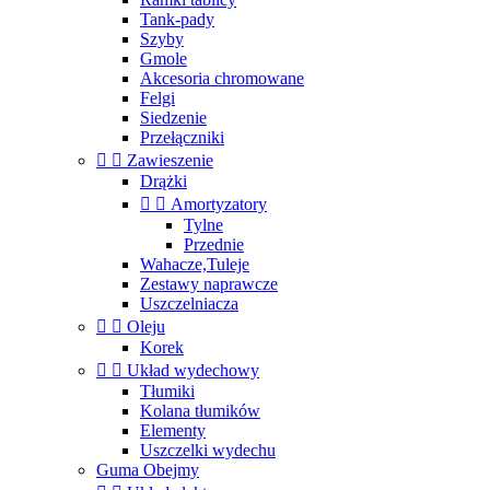
Tank-pady
Szyby
Gmole
Akcesoria chromowane
Felgi
Siedzenie
Przełączniki


Zawieszenie
Drążki


Amortyzatory
Tylne
Przednie
Wahacze,Tuleje
Zestawy naprawcze
Uszczelniacza


Oleju
Korek


Układ wydechowy
Tłumiki
Kolana tłumików
Elementy
Uszczelki wydechu
Guma Obejmy