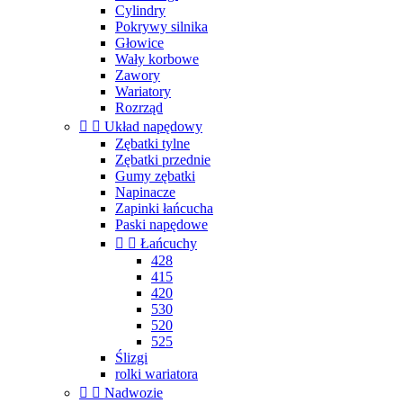
Cylindry
Pokrywy silnika
Głowice
Wały korbowe
Zawory
Wariatory
Rozrząd


Układ napędowy
Zębatki tylne
Zębatki przednie
Gumy zębatki
Napinacze
Zapinki łańcucha
Paski napędowe


Łańcuchy
428
415
420
530
520
525
Ślizgi
rolki wariatora


Nadwozie