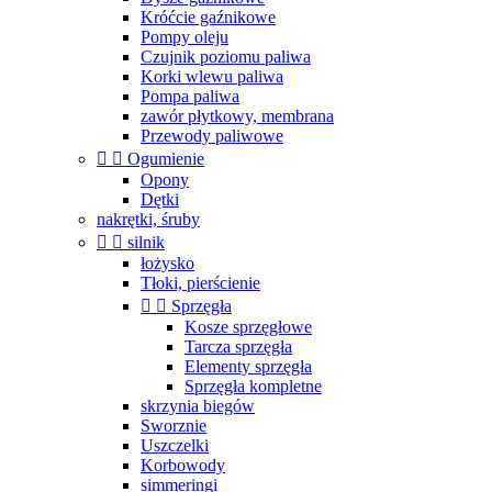
Króćcie gaźnikowe
Pompy oleju
Czujnik poziomu paliwa
Korki wlewu paliwa
Pompa paliwa
zawór płytkowy, membrana
Przewody paliwowe


Ogumienie
Opony
Dętki
nakrętki, śruby


silnik
łożysko
Tłoki, pierścienie


Sprzęgła
Kosze sprzęgłowe
Tarcza sprzęgła
Elementy sprzęgła
Sprzęgła kompletne
skrzynia biegów
Sworznie
Uszczelki
Korbowody
simmeringi