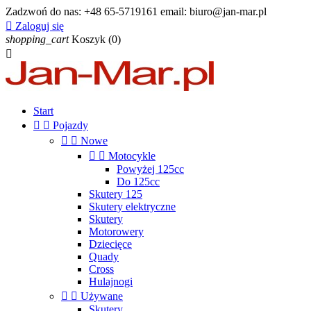
Zadzwoń do nas:
+48 65-5719161 email: biuro@jan-mar.pl

Zaloguj się
shopping_cart
Koszyk
(0)

Start


Pojazdy


Nowe


Motocykle
Powyżej 125cc
Do 125cc
Skutery 125
Skutery elektryczne
Skutery
Motorowery
Dziecięce
Quady
Cross
Hulajnogi


Używane
Skutery