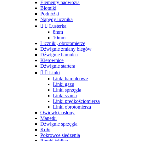
Elementy nadwozia
Błotniki
Podnóżki
Napędy licznika


Lusterka
8mm
10mm
Liczniki, obrotomierze
Dźwignie zmiany biegów
Dźwignie hamulca
Kierownice
Dźwignie startera


Linki
Linki hamulcowe
Linki gazu
Linki sprzęgła
Linki ssania
Linki prędkościomierza
Linki obrotomierza
Owiewki, osłony
Manetki
Dźwignie sprzęgła
Koło
Pokrowce siedzenia
Ramki tablicy