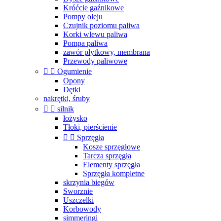
Króćcie gaźnikowe
Pompy oleju
Czujnik poziomu paliwa
Korki wlewu paliwa
Pompa paliwa
zawór płytkowy, membrana
Przewody paliwowe


Ogumienie
Opony
Dętki
nakrętki, śruby


silnik
łożysko
Tłoki, pierścienie


Sprzęgła
Kosze sprzęgłowe
Tarcza sprzęgła
Elementy sprzęgła
Sprzęgła kompletne
skrzynia biegów
Sworznie
Uszczelki
Korbowody
simmeringi