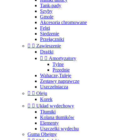
Tank-pady
Szyby
Gmole
Akcesoria chromowane
Felgi
Siedzenie
Przełączniki


Zawieszenie
Drążki


Amortyzatory
Tylne
Przednie
Wahacze,Tuleje
Zestawy naprawcze
Uszczelniacza


Oleju
Korek


Układ wydechowy
Tłumiki
Kolana tłumików
Elementy
Uszczelki wydechu
Guma Obejmy