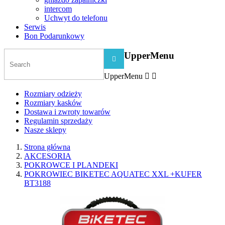
intercom
Uchwyt do telefonu
Serwis
Bon Podarunkowy
UpperMenu

UpperMenu


Rozmiary odzieży
Rozmiary kasków
Dostawa i zwroty towarów
Regulamin sprzedaży
Nasze sklepy
Strona główna
AKCESORIA
POKROWCE I PLANDEKI
POKROWIEC BIKETEC AQUATEC XXL +KUFER
BT3188