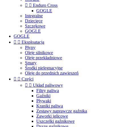


Enduro Cross
GOGLE
Integralne
Dziecięce
Szczękowe
GOGLE
GOGLE


Eksploatacja
Płyny
Oleje silnikowe
Oleje przekładniowe
Smary
Środki pielęgnacyjne
Oleje do przednich zawieszeń


Części


Układ paliwowy
Filtry paliwa
Gaźniki
Pływaki
Kraniki paliwa
Zestawy naprawcze gaźnika
Zaworki iglicowe
Uszczelki gaźnikowe
Dysze gaźnikowe