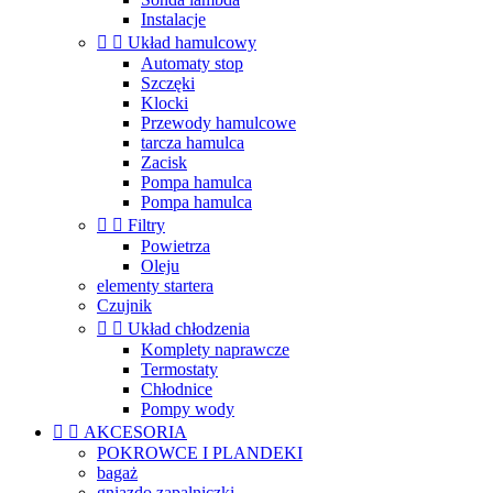
Instalacje


Układ hamulcowy
Automaty stop
Szczęki
Klocki
Przewody hamulcowe
tarcza hamulca
Zacisk
Pompa hamulca
Pompa hamulca


Filtry
Powietrza
Oleju
elementy startera
Czujnik


Układ chłodzenia
Komplety naprawcze
Termostaty
Chłodnice
Pompy wody


AKCESORIA
POKROWCE I PLANDEKI
bagaż
gniazdo zapalniczki