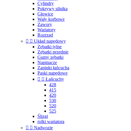
Cylindry
Pokrywy silnika
Głowice
Wały korbowe
Zawory
Wariatory
Rozrząd


Układ napędowy
Zębatki tylne
Zębatki przednie
Gumy zębatki
Napinacze
Zapinki łańcucha
Paski napędowe


Łańcuchy
428
415
420
530
520
525
Ślizgi
rolki wariatora


Nadwozie