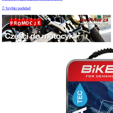

Szybki podgląd