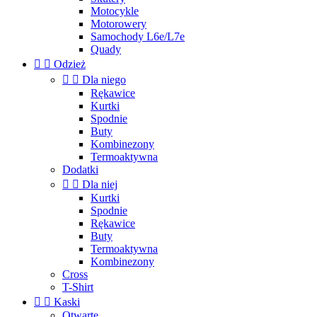
Motocykle
Motorowery
Samochody L6e/L7e
Quady


Odzież


Dla niego
Rękawice
Kurtki
Spodnie
Buty
Kombinezony
Termoaktywna
Dodatki


Dla niej
Kurtki
Spodnie
Rękawice
Buty
Termoaktywna
Kombinezony
Cross
T-Shirt


Kaski
Otwarte