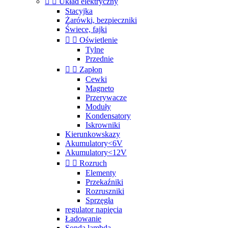


Układ elektryczny
Stacyjka
Żarówki, bezpieczniki
Świece, fajki


Oświetlenie
Tylne
Przednie


Zapłon
Cewki
Magneto
Przerywacze
Moduły
Kondensatory
Iskrowniki
Kierunkowskazy
Akumulatory<6V
Akumulatory<12V


Rozruch
Elementy
Przekaźniki
Rozruszniki
Sprzęgła
regulator napięcia
Ładowanie
Sonda lambda