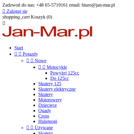
Zadzwoń do nas:
+48 65-5719161 email: biuro@jan-mar.pl

Zaloguj się
shopping_cart
Koszyk
(0)

Start


Pojazdy


Nowe


Motocykle
Powyżej 125cc
Do 125cc
Skutery 125
Skutery elektryczne
Skutery
Motorowery
Dziecięce
Quady
Cross
Hulajnogi


Używane
Skutery