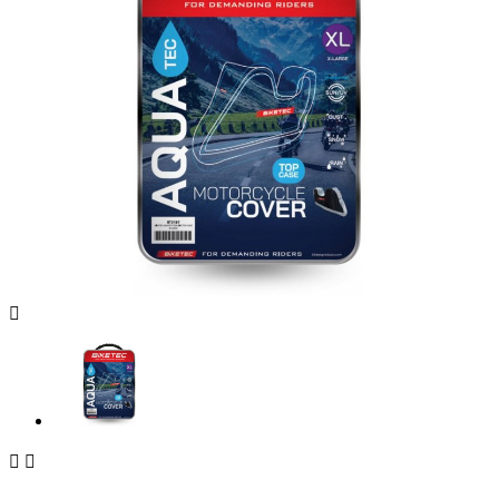


