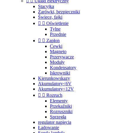


Układ elektryczny
Stacyjka
Żarówki, bezpieczniki
Świece, fajki


Oświetlenie
Tylne
Przednie


Zapłon
Cewki
Magneto
Przerywacze
Moduły
Kondensatory
Iskrowniki
Kierunkowskazy
Akumulatory<6V
Akumulatory<12V


Rozruch
Elementy
Przekaźniki
Rozruszniki
Sprzęgła
regulator napięcia
Ładowanie
Sonda lambda