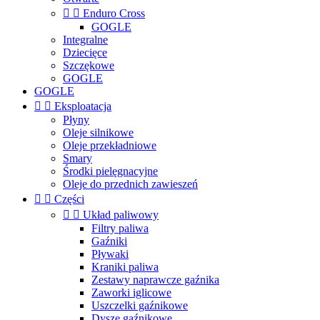


Enduro Cross
GOGLE
Integralne
Dziecięce
Szczękowe
GOGLE
GOGLE


Eksploatacja
Płyny
Oleje silnikowe
Oleje przekładniowe
Smary
Środki pielęgnacyjne
Oleje do przednich zawieszeń


Części


Układ paliwowy
Filtry paliwa
Gaźniki
Pływaki
Kraniki paliwa
Zestawy naprawcze gaźnika
Zaworki iglicowe
Uszczelki gaźnikowe
Dysze gaźnikowe