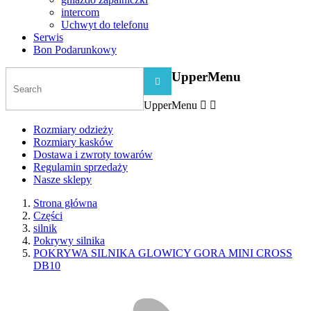
intercom
Uchwyt do telefonu
Serwis
Bon Podarunkowy
UpperMenu

UpperMenu


Rozmiary odzieży
Rozmiary kasków
Dostawa i zwroty towarów
Regulamin sprzedaży
Nasze sklepy
Strona główna
Części
silnik
Pokrywy silnika
POKRYWA SILNIKA GLOWICY GORA MINI CROSS
DB10