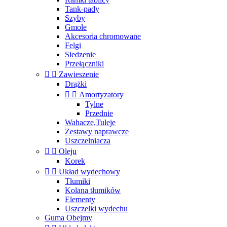
Tank-pady
Szyby
Gmole
Akcesoria chromowane
Felgi
Siedzenie
Przełączniki


Zawieszenie
Drążki


Amortyzatory
Tylne
Przednie
Wahacze,Tuleje
Zestawy naprawcze
Uszczelniacza


Oleju
Korek


Układ wydechowy
Tłumiki
Kolana tłumików
Elementy
Uszczelki wydechu
Guma Obejmy