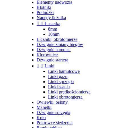
Elementy nadwozia
Błotniki
Podnóżki
Napędy licznika


Lusterka
8mm
10mm
Liczniki, obrotomierze
Dźwignie zmiany biegów
Dźwignie hamulca
Kierownice
Dźwignie startera


Linki
Linki hamulcowe
Linki gazu
Linki sprzęgła
Linki ssania
Linki prędkościomierza
Linki obrotomierza
Owiewki, osłony
Manetki
Dźwignie sprzęgła
Koło
Pokrowce siedzenia
Ramki tablicy