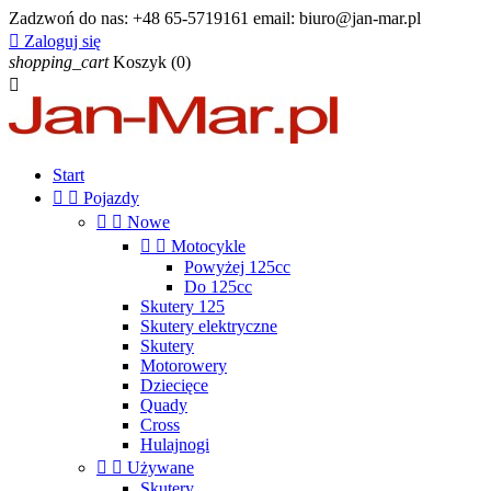
Zadzwoń do nas:
+48 65-5719161 email: biuro@jan-mar.pl

Zaloguj się
shopping_cart
Koszyk
(0)

Start


Pojazdy


Nowe


Motocykle
Powyżej 125cc
Do 125cc
Skutery 125
Skutery elektryczne
Skutery
Motorowery
Dziecięce
Quady
Cross
Hulajnogi


Używane
Skutery