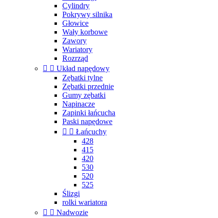
Cylindry
Pokrywy silnika
Głowice
Wały korbowe
Zawory
Wariatory
Rozrząd


Układ napędowy
Zębatki tylne
Zębatki przednie
Gumy zębatki
Napinacze
Zapinki łańcucha
Paski napędowe


Łańcuchy
428
415
420
530
520
525
Ślizgi
rolki wariatora


Nadwozie