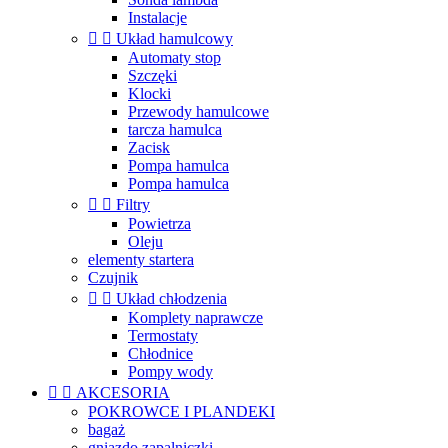
Instalacje


Układ hamulcowy
Automaty stop
Szczęki
Klocki
Przewody hamulcowe
tarcza hamulca
Zacisk
Pompa hamulca
Pompa hamulca


Filtry
Powietrza
Oleju
elementy startera
Czujnik


Układ chłodzenia
Komplety naprawcze
Termostaty
Chłodnice
Pompy wody


AKCESORIA
POKROWCE I PLANDEKI
bagaż
gniazdo zapalniczki