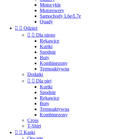
Motocykle
Motorowery
Samochody L6e/L7e
Quady


Odzież


Dla niego
Rękawice
Kurtki
Spodnie
Buty
Kombinezony
Termoaktywna
Dodatki


Dla niej
Kurtki
Spodnie
Rękawice
Buty
Termoaktywna
Kombinezony
Cross
T-Shirt


Kaski
Otwarte