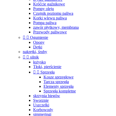
Króćcie gaźnikowe
Pompy oleju
Czujnik poziomu paliwa
Korki wlewu paliwa
Pompa paliwa
zawór płytkowy, membrana
Przewody paliwowe


Ogumienie
Opony
Dętki
nakrętki, śruby


silnik
łożysko
Tłoki, pierścienie


Sprzęgła
Kosze sprzęgłowe
Tarcza sprzęgła
Elementy sprzęgła
Sprzęgła kompletne
skrzynia biegów
Sworznie
Uszczelki
Korbowody
simmeringi