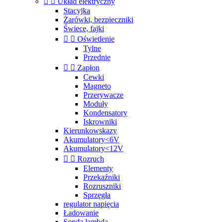


Układ elektryczny
Stacyjka
Żarówki, bezpieczniki
Świece, fajki


Oświetlenie
Tylne
Przednie


Zapłon
Cewki
Magneto
Przerywacze
Moduły
Kondensatory
Iskrowniki
Kierunkowskazy
Akumulatory<6V
Akumulatory<12V


Rozruch
Elementy
Przekaźniki
Rozruszniki
Sprzęgła
regulator napięcia
Ładowanie
Sonda lambda