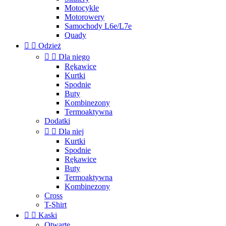
Motocykle
Motorowery
Samochody L6e/L7e
Quady


Odzież


Dla niego
Rękawice
Kurtki
Spodnie
Buty
Kombinezony
Termoaktywna
Dodatki


Dla niej
Kurtki
Spodnie
Rękawice
Buty
Termoaktywna
Kombinezony
Cross
T-Shirt


Kaski
Otwarte