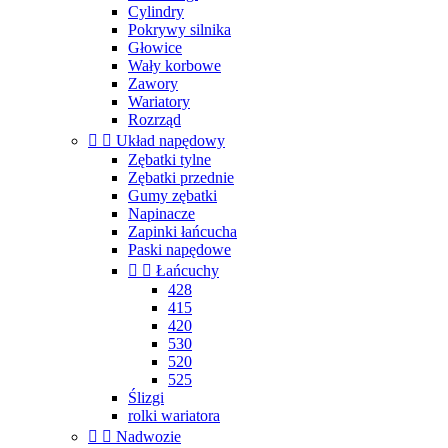
Cylindry
Pokrywy silnika
Głowice
Wały korbowe
Zawory
Wariatory
Rozrząd


Układ napędowy
Zębatki tylne
Zębatki przednie
Gumy zębatki
Napinacze
Zapinki łańcucha
Paski napędowe


Łańcuchy
428
415
420
530
520
525
Ślizgi
rolki wariatora


Nadwozie