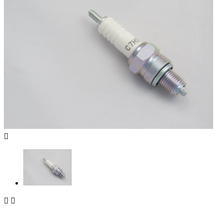


