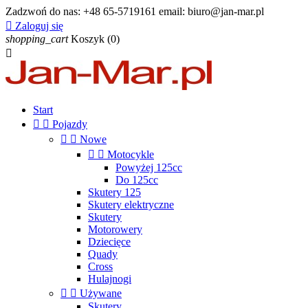
Zadzwoń do nas:
+48 65-5719161 email: biuro@jan-mar.pl

Zaloguj się
shopping_cart
Koszyk
(0)

Start


Pojazdy


Nowe


Motocykle
Powyżej 125cc
Do 125cc
Skutery 125
Skutery elektryczne
Skutery
Motorowery
Dziecięce
Quady
Cross
Hulajnogi


Używane
Skutery