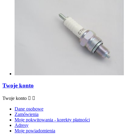
Twoje konto
Twoje konto


Dane osobowe
Zamówienia
Moje pokwitowania - korekty płatności
Adresy
Moje powiadomienia