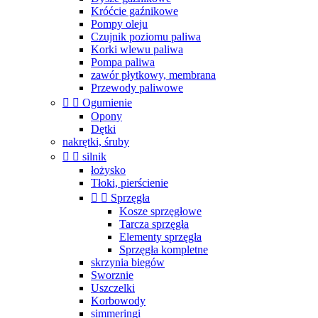
Króćcie gaźnikowe
Pompy oleju
Czujnik poziomu paliwa
Korki wlewu paliwa
Pompa paliwa
zawór płytkowy, membrana
Przewody paliwowe


Ogumienie
Opony
Dętki
nakrętki, śruby


silnik
łożysko
Tłoki, pierścienie


Sprzęgła
Kosze sprzęgłowe
Tarcza sprzęgła
Elementy sprzęgła
Sprzęgła kompletne
skrzynia biegów
Sworznie
Uszczelki
Korbowody
simmeringi