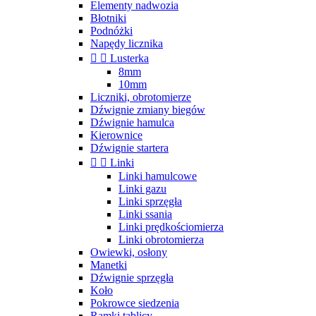
Elementy nadwozia
Błotniki
Podnóżki
Napędy licznika


Lusterka
8mm
10mm
Liczniki, obrotomierze
Dźwignie zmiany biegów
Dźwignie hamulca
Kierownice
Dźwignie startera


Linki
Linki hamulcowe
Linki gazu
Linki sprzęgła
Linki ssania
Linki prędkościomierza
Linki obrotomierza
Owiewki, osłony
Manetki
Dźwignie sprzęgła
Koło
Pokrowce siedzenia
Ramki tablicy