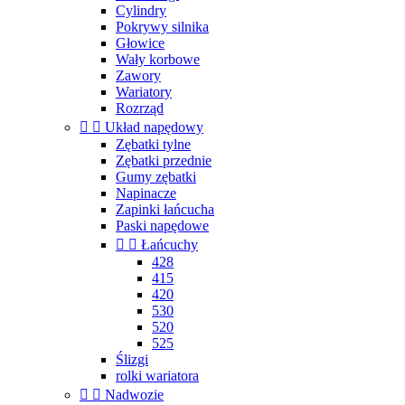
Cylindry
Pokrywy silnika
Głowice
Wały korbowe
Zawory
Wariatory
Rozrząd


Układ napędowy
Zębatki tylne
Zębatki przednie
Gumy zębatki
Napinacze
Zapinki łańcucha
Paski napędowe


Łańcuchy
428
415
420
530
520
525
Ślizgi
rolki wariatora


Nadwozie