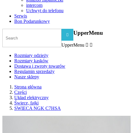
intercom
Uchwyt do telefonu
Serwis
Bon Podarunkowy
UpperMenu

UpperMenu


Rozmiary odzieży
Rozmiary kasków
Dostawa i zwroty towarów
Regulamin sprzedaży
Nasze sklepy
Strona główna
Części
Układ elektryczny
Świece, fajki
SWIECA NGK C7HSA