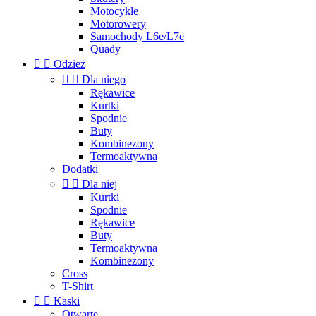
Motocykle
Motorowery
Samochody L6e/L7e
Quady


Odzież


Dla niego
Rękawice
Kurtki
Spodnie
Buty
Kombinezony
Termoaktywna
Dodatki


Dla niej
Kurtki
Spodnie
Rękawice
Buty
Termoaktywna
Kombinezony
Cross
T-Shirt


Kaski
Otwarte