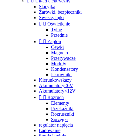


Układ elektryczny
Stacyjka
Żarówki, bezpieczniki
Świece, fajki


Oświetlenie
Tylne
Przednie


Zapłon
Cewki
Magneto
Przerywacze
Moduły
Kondensatory
Iskrowniki
Kierunkowskazy
Akumulatory<6V
Akumulatory<12V


Rozruch
Elementy
Przekaźniki
Rozruszniki
Sprzęgła
regulator napięcia
Ładowanie
Sonda lambda