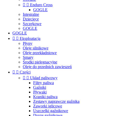


Enduro Cross
GOGLE
Integralne
Dziecięce
Szczękowe
GOGLE
GOGLE


Eksploatacja
Płyny
Oleje silnikowe
Oleje przekładniowe
Smary
Środki pielęgnacyjne
Oleje do przednich zawieszeń


Części


Układ paliwowy
Filtry paliwa
Gaźniki
Pływaki
Kraniki paliwa
Zestawy naprawcze gaźnika
Zaworki iglicowe
Uszczelki gaźnikowe
Dysze gaźnikowe