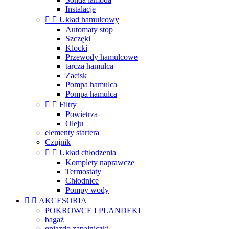
Instalacje


Układ hamulcowy
Automaty stop
Szczęki
Klocki
Przewody hamulcowe
tarcza hamulca
Zacisk
Pompa hamulca
Pompa hamulca


Filtry
Powietrza
Oleju
elementy startera
Czujnik


Układ chłodzenia
Komplety naprawcze
Termostaty
Chłodnice
Pompy wody


AKCESORIA
POKROWCE I PLANDEKI
bagaż
gniazdo zapalniczki