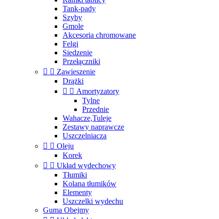
Tank-pady
Szyby
Gmole
Akcesoria chromowane
Felgi
Siedzenie
Przełączniki


Zawieszenie
Drążki


Amortyzatory
Tylne
Przednie
Wahacze,Tuleje
Zestawy naprawcze
Uszczelniacza


Oleju
Korek


Układ wydechowy
Tłumiki
Kolana tłumików
Elementy
Uszczelki wydechu
Guma Obejmy