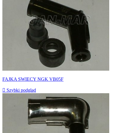
FAJKA SWIECY NGK VB05F

Szybki podgląd