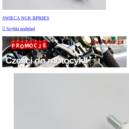
SWIECA NGK BPR8ES

Szybki podgląd