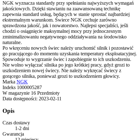
NGK wyznacza standardy przy spełnianiu najwyższych wymagań
jakościowych. Dzięki stawianiu na zaawansowaną technikę
zapewnia standard usług, będących w stanie sprostać najbardziej
ekstremalnym warunkom. Świece NGK cechuje zarówno
sprawdzona jakość, jak i nowatorstwo. Najlepsi specjaliści, jeśli
chodzi o osiągnięcie maksymalnej mocy przy jednoczesnym
zminimalizowaniu negatywnego oddziaływania na środowisko
naturalne.
Po wkręceniu nowych świec należy uruchomić silnik i pozostawić
go pracującego do momentu uzyskania temperatury eksploatacyjnej.
Spowoduje to wygrzanie świec i zapobiegnie to ich uszkodzeniu.
Nie wolno wyłączać silnika po jego krótkiej pracy, gdyż grozi to
uszkodzeniem nowej świecy. Nie należy wykręcać świecy z
gorącego silnika, ponieważ grozi to uszkodzeniem głowicy.
Marka
NGK
Indeks
1000005287
W magazynie
16 Przedmioty
Data dostępności:
2023-02-11
Opis
Czas dostawy
1-2 dni
Gwarancja
12 miesięcy