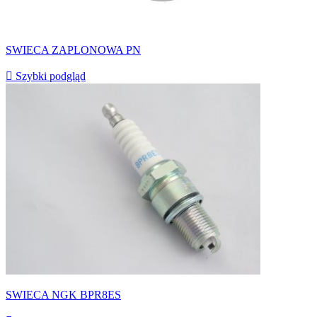
SWIECA ZAPLONOWA PN

Szybki podgląd
SWIECA NGK BPR8ES