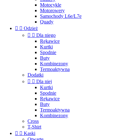
Motocykle
Motorowery
Samochody L6e/L7e
Quady


Odzież


Dla niego
Rękawice
Kurtki
Spodnie
Buty
Kombinezony
Termoaktywna
Dodatki


Dla niej
Kurtki
Spodnie
Rękawice
Buty
Termoaktywna
Kombinezony
Cross
T-Shirt


Kaski
Otwarte