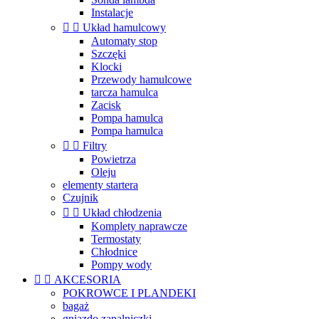
Instalacje


Układ hamulcowy
Automaty stop
Szczęki
Klocki
Przewody hamulcowe
tarcza hamulca
Zacisk
Pompa hamulca
Pompa hamulca


Filtry
Powietrza
Oleju
elementy startera
Czujnik


Układ chłodzenia
Komplety naprawcze
Termostaty
Chłodnice
Pompy wody


AKCESORIA
POKROWCE I PLANDEKI
bagaż
gniazdo zapalniczki