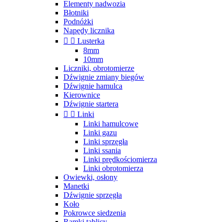
Elementy nadwozia
Błotniki
Podnóżki
Napędy licznika


Lusterka
8mm
10mm
Liczniki, obrotomierze
Dźwignie zmiany biegów
Dźwignie hamulca
Kierownice
Dźwignie startera


Linki
Linki hamulcowe
Linki gazu
Linki sprzęgła
Linki ssania
Linki prędkościomierza
Linki obrotomierza
Owiewki, osłony
Manetki
Dźwignie sprzęgła
Koło
Pokrowce siedzenia
Ramki tablicy