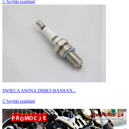

Szybki podgląd
SWIECA AWINA DR8ES BASHAN...

Szybki podgląd