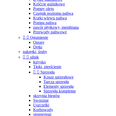
Króćcie gaźnikowe
Pompy oleju
Czujnik poziomu paliwa
Korki wlewu paliwa
Pompa paliwa
zawór płytkowy, membrana
Przewody paliwowe


Ogumienie
Opony
Dętki
nakrętki, śruby


silnik
łożysko
Tłoki, pierścienie


Sprzęgła
Kosze sprzęgłowe
Tarcza sprzęgła
Elementy sprzęgła
Sprzęgła kompletne
skrzynia biegów
Sworznie
Uszczelki
Korbowody
simmeringi