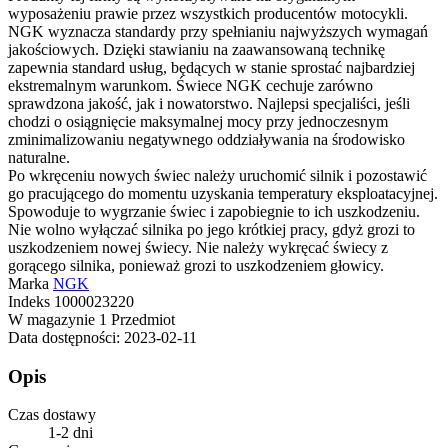
wyposażeniu prawie przez wszystkich producentów motocykli.
NGK wyznacza standardy przy spełnianiu najwyższych wymagań
jakościowych. Dzięki stawianiu na zaawansowaną technikę
zapewnia standard usług, będących w stanie sprostać najbardziej
ekstremalnym warunkom. Świece NGK cechuje zarówno
sprawdzona jakość, jak i nowatorstwo. Najlepsi specjaliści, jeśli
chodzi o osiągnięcie maksymalnej mocy przy jednoczesnym
zminimalizowaniu negatywnego oddziaływania na środowisko
naturalne.
Po wkręceniu nowych świec należy uruchomić silnik i pozostawić
go pracującego do momentu uzyskania temperatury eksploatacyjnej.
Spowoduje to wygrzanie świec i zapobiegnie to ich uszkodzeniu.
Nie wolno wyłączać silnika po jego krótkiej pracy, gdyż grozi to
uszkodzeniem nowej świecy. Nie należy wykręcać świecy z
gorącego silnika, ponieważ grozi to uszkodzeniem głowicy.
Marka
NGK
Indeks
1000023220
W magazynie
1 Przedmiot
Data dostępności:
2023-02-11
Opis
Czas dostawy
1-2 dni