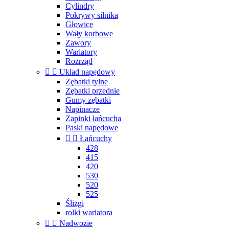
Cylindry
Pokrywy silnika
Głowice
Wały korbowe
Zawory
Wariatory
Rozrząd


Układ napędowy
Zębatki tylne
Zębatki przednie
Gumy zębatki
Napinacze
Zapinki łańcucha
Paski napędowe


Łańcuchy
428
415
420
530
520
525
Ślizgi
rolki wariatora


Nadwozie