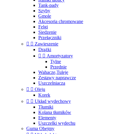
Tank-pady
Szyby
Gmole
Akcesoria chromowane
Felgi
Siedzenie
Przełączniki


Zawieszenie
Drążki


Amortyzatory
Tylne
Przednie
Wahacze,Tuleje
Zestawy naprawcze
Uszczelniacza


Oleju
Korek


Układ wydechowy
Tłumiki
Kolana tłumików
Elementy
Uszczelki wydechu
Guma Obejmy