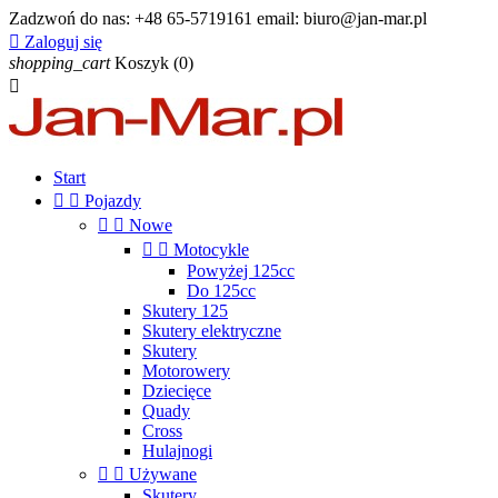
Zadzwoń do nas:
+48 65-5719161 email: biuro@jan-mar.pl

Zaloguj się
shopping_cart
Koszyk
(0)

Start


Pojazdy


Nowe


Motocykle
Powyżej 125cc
Do 125cc
Skutery 125
Skutery elektryczne
Skutery
Motorowery
Dziecięce
Quady
Cross
Hulajnogi


Używane
Skutery