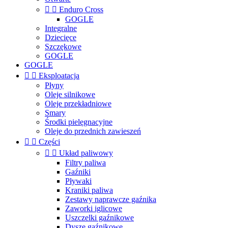


Enduro Cross
GOGLE
Integralne
Dziecięce
Szczękowe
GOGLE
GOGLE


Eksploatacja
Płyny
Oleje silnikowe
Oleje przekładniowe
Smary
Środki pielęgnacyjne
Oleje do przednich zawieszeń


Części


Układ paliwowy
Filtry paliwa
Gaźniki
Pływaki
Kraniki paliwa
Zestawy naprawcze gaźnika
Zaworki iglicowe
Uszczelki gaźnikowe
Dysze gaźnikowe