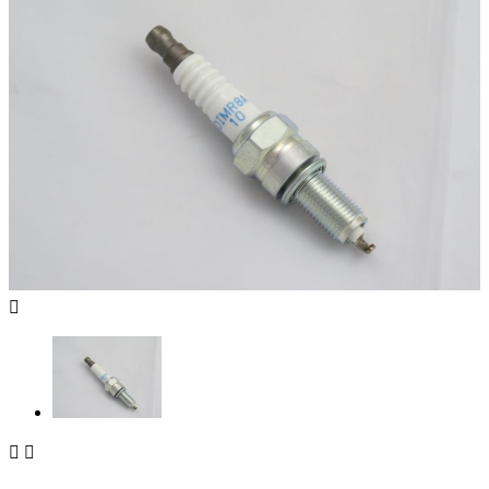


