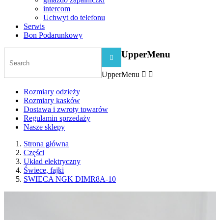
intercom
Uchwyt do telefonu
Serwis
Bon Podarunkowy
UpperMenu

UpperMenu


Rozmiary odzieży
Rozmiary kasków
Dostawa i zwroty towarów
Regulamin sprzedaży
Nasze sklepy
Strona główna
Części
Układ elektryczny
Świece, fajki
SWIECA NGK DIMR8A-10