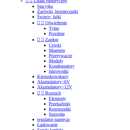


Układ elektryczny
Stacyjka
Żarówki, bezpieczniki
Świece, fajki


Oświetlenie
Tylne
Przednie


Zapłon
Cewki
Magneto
Przerywacze
Moduły
Kondensatory
Iskrowniki
Kierunkowskazy
Akumulatory<6V
Akumulatory<12V


Rozruch
Elementy
Przekaźniki
Rozruszniki
Sprzęgła
regulator napięcia
Ładowanie
Sonda lambda