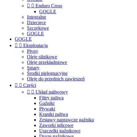


Enduro Cross
GOGLE
Integralne
Dziecięce
Szczękowe
GOGLE
GOGLE


Eksploatacja
Płyny
Oleje silnikowe
Oleje przekładniowe
Smary
Środki pielęgnacyjne
Oleje do przednich zawieszeń


Części


Układ paliwowy
Filtry paliwa
Gaźniki
Pływaki
Kraniki paliwa
Zestawy naprawcze gaźnika
Zaworki iglicowe
Uszczelki gaźnikowe
Dysze gaźnikowe