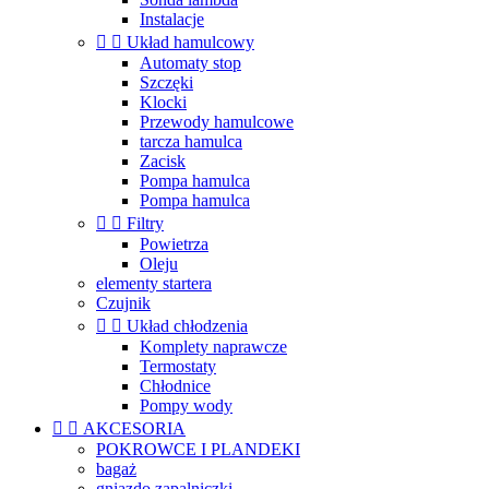
Instalacje


Układ hamulcowy
Automaty stop
Szczęki
Klocki
Przewody hamulcowe
tarcza hamulca
Zacisk
Pompa hamulca
Pompa hamulca


Filtry
Powietrza
Oleju
elementy startera
Czujnik


Układ chłodzenia
Komplety naprawcze
Termostaty
Chłodnice
Pompy wody


AKCESORIA
POKROWCE I PLANDEKI
bagaż
gniazdo zapalniczki