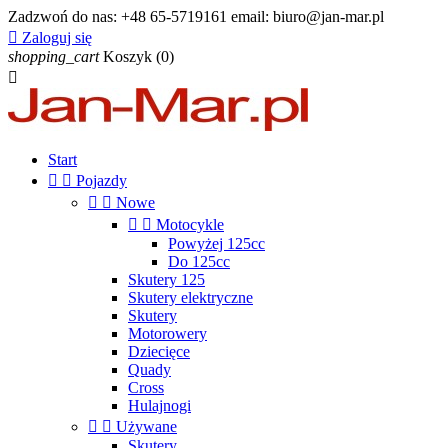
Zadzwoń do nas:
+48 65-5719161 email: biuro@jan-mar.pl

Zaloguj się
shopping_cart
Koszyk
(0)

Start


Pojazdy


Nowe


Motocykle
Powyżej 125cc
Do 125cc
Skutery 125
Skutery elektryczne
Skutery
Motorowery
Dziecięce
Quady
Cross
Hulajnogi


Używane
Skutery