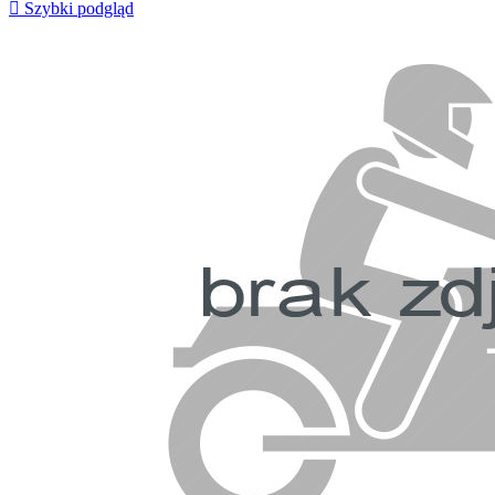

Szybki podgląd