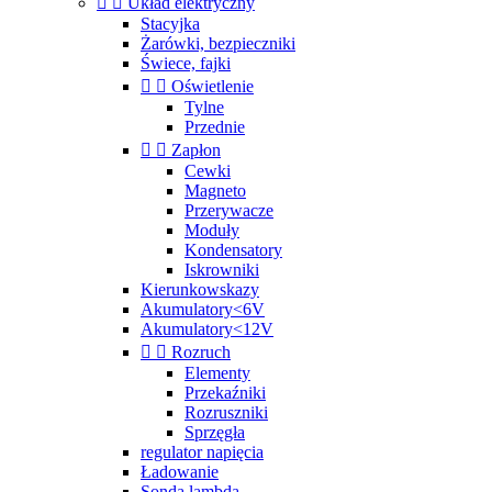


Układ elektryczny
Stacyjka
Żarówki, bezpieczniki
Świece, fajki


Oświetlenie
Tylne
Przednie


Zapłon
Cewki
Magneto
Przerywacze
Moduły
Kondensatory
Iskrowniki
Kierunkowskazy
Akumulatory<6V
Akumulatory<12V


Rozruch
Elementy
Przekaźniki
Rozruszniki
Sprzęgła
regulator napięcia
Ładowanie
Sonda lambda