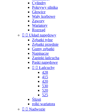
Cylindry
Pokrywy silnika
Głowice
Wały korbowe
Zawory
Wariatory
Rozrząd


Układ napędowy
Zębatki tylne
Zębatki przednie
Gumy zębatki
Napinacze
Zapinki łańcucha
Paski napędowe


Łańcuchy
428
415
420
530
520
525
Ślizgi
rolki wariatora


Nadwozie