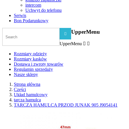
intercom
Uchwyt do telefonu
Serwis
Bon Podarunkowy
UpperMenu

UpperMenu


Rozmiary odzieży
Rozmiary kasków
Dostawa i zwroty towarów
Regulamin sprzedaży
Nasze sklepy
Strona główna
Części
Układ hamulcowy
tarcza hamulca
TARCZA HAMULCA PRZOD JUNAK 905 J9054141