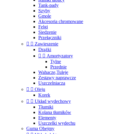
Tank-pady
Szyby
Gmole
Akcesoria chromowane
Felgi
Siedzenie
Przełączniki


Zawieszenie
Drążki


Amortyzatory
Tylne
Przednie
Wahacze,Tuleje
Zestawy naprawcze
Uszczelniacza


Oleju
Korek


Układ wydechowy
Tłumiki
Kolana tłumików
Elementy
Uszczelki wydechu
Guma Obejmy