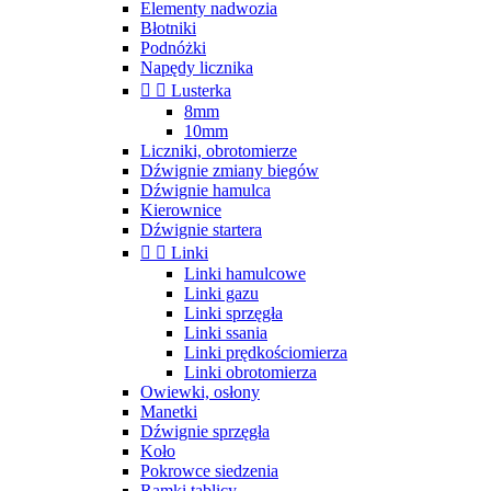
Elementy nadwozia
Błotniki
Podnóżki
Napędy licznika


Lusterka
8mm
10mm
Liczniki, obrotomierze
Dźwignie zmiany biegów
Dźwignie hamulca
Kierownice
Dźwignie startera


Linki
Linki hamulcowe
Linki gazu
Linki sprzęgła
Linki ssania
Linki prędkościomierza
Linki obrotomierza
Owiewki, osłony
Manetki
Dźwignie sprzęgła
Koło
Pokrowce siedzenia
Ramki tablicy