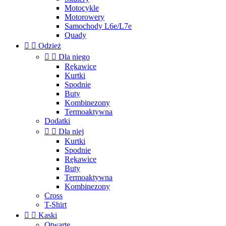
Motocykle
Motorowery
Samochody L6e/L7e
Quady


Odzież


Dla niego
Rękawice
Kurtki
Spodnie
Buty
Kombinezony
Termoaktywna
Dodatki


Dla niej
Kurtki
Spodnie
Rękawice
Buty
Termoaktywna
Kombinezony
Cross
T-Shirt


Kaski
Otwarte