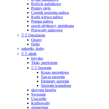
Króćcie gaźnikowe
Pompy oleju
Czujnik poziomu paliwa
Korki wlewu paliwa
Pompa paliwa
zawór płytkowy, membrana
Przewody paliwowe


Ogumienie
Opony
Dętki
nakrętki, śruby


silnik
łożysko
Tłoki, pierścienie


Sprzęgła
Kosze sprzęgłowe
Tarcza sprzęgła
Elementy sprzęgła
Sprzęgła kompletne
skrzynia biegów
Sworznie
Uszczelki
Korbowody
simmeringi