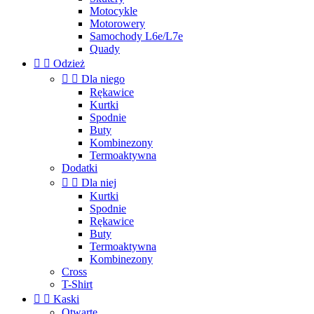
Motocykle
Motorowery
Samochody L6e/L7e
Quady


Odzież


Dla niego
Rękawice
Kurtki
Spodnie
Buty
Kombinezony
Termoaktywna
Dodatki


Dla niej
Kurtki
Spodnie
Rękawice
Buty
Termoaktywna
Kombinezony
Cross
T-Shirt


Kaski
Otwarte