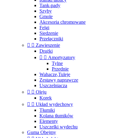
Tank-pady
Szyby
Gmole
Akcesoria chromowane
Felgi
Siedzenie
Przełączniki


Zawieszenie
Drążki


Amortyzatory
Tylne
Przednie
Wahacze,Tuleje
Zestawy naprawcze
Uszczelniacza


Oleju
Korek


Układ wydechowy
Tłumiki
Kolana tłumików
Elementy
Uszczelki wydechu
Guma Obejmy