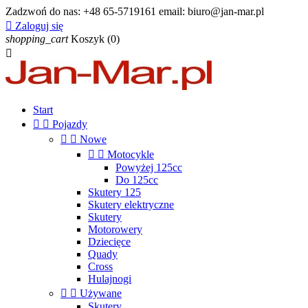
Zadzwoń do nas:
+48 65-5719161 email: biuro@jan-mar.pl

Zaloguj się
shopping_cart
Koszyk
(0)

Start


Pojazdy


Nowe


Motocykle
Powyżej 125cc
Do 125cc
Skutery 125
Skutery elektryczne
Skutery
Motorowery
Dziecięce
Quady
Cross
Hulajnogi


Używane
Skutery