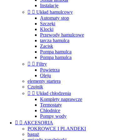
Instalacje


Układ hamulcowy
Automaty stop
Szczęki
Klocki
Przewody hamulcowe
tarcza hamulca
Zacisk
Pompa hamulca
Pompa hamulca


Filtry
Powietrza
Oleju
elementy startera
Czujnik


Układ chłodzenia
Komplety naprawcze
Termostaty
Chłodnice
Pompy wody


AKCESORIA
POKROWCE I PLANDEKI
bagaż
gniazdo zapalniczki