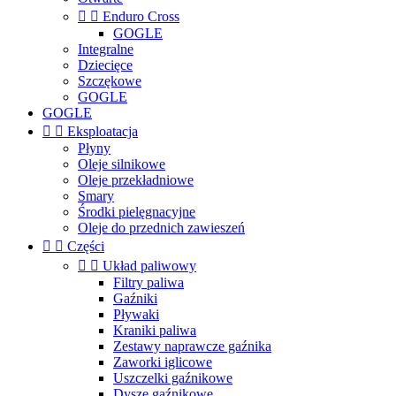


Enduro Cross
GOGLE
Integralne
Dziecięce
Szczękowe
GOGLE
GOGLE


Eksploatacja
Płyny
Oleje silnikowe
Oleje przekładniowe
Smary
Środki pielęgnacyjne
Oleje do przednich zawieszeń


Części


Układ paliwowy
Filtry paliwa
Gaźniki
Pływaki
Kraniki paliwa
Zestawy naprawcze gaźnika
Zaworki iglicowe
Uszczelki gaźnikowe
Dysze gaźnikowe