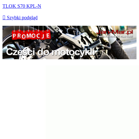
TLOK S70 KPL-N

Szybki podgląd