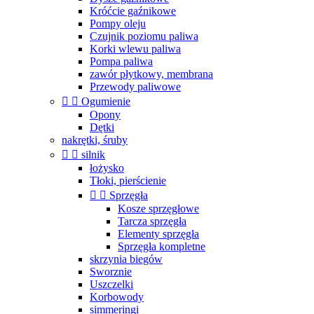
Króćcie gaźnikowe
Pompy oleju
Czujnik poziomu paliwa
Korki wlewu paliwa
Pompa paliwa
zawór płytkowy, membrana
Przewody paliwowe


Ogumienie
Opony
Dętki
nakrętki, śruby


silnik
łożysko
Tłoki, pierścienie


Sprzęgła
Kosze sprzęgłowe
Tarcza sprzęgła
Elementy sprzęgła
Sprzęgła kompletne
skrzynia biegów
Sworznie
Uszczelki
Korbowody
simmeringi