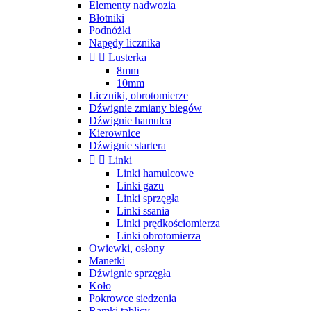
Elementy nadwozia
Błotniki
Podnóżki
Napędy licznika


Lusterka
8mm
10mm
Liczniki, obrotomierze
Dźwignie zmiany biegów
Dźwignie hamulca
Kierownice
Dźwignie startera


Linki
Linki hamulcowe
Linki gazu
Linki sprzęgła
Linki ssania
Linki prędkościomierza
Linki obrotomierza
Owiewki, osłony
Manetki
Dźwignie sprzęgła
Koło
Pokrowce siedzenia
Ramki tablicy