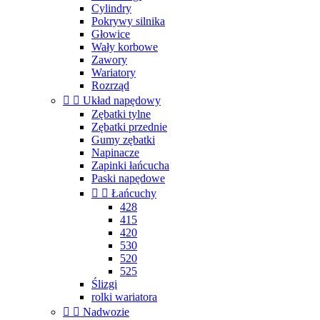
Cylindry
Pokrywy silnika
Głowice
Wały korbowe
Zawory
Wariatory
Rozrząd


Układ napędowy
Zębatki tylne
Zębatki przednie
Gumy zębatki
Napinacze
Zapinki łańcucha
Paski napędowe


Łańcuchy
428
415
420
530
520
525
Ślizgi
rolki wariatora


Nadwozie