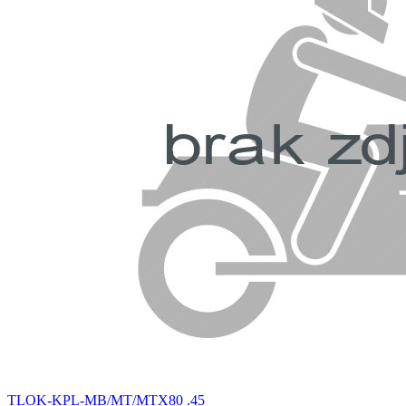
TLOK-KPL-MB/MT/MTX80 .45