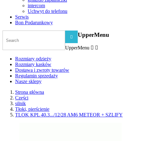
intercom
Uchwyt do telefonu
Serwis
Bon Podarunkowy
UpperMenu

UpperMenu


Rozmiary odzieży
Rozmiary kasków
Dostawa i zwroty towarów
Regulamin sprzedaży
Nasze sklepy
Strona główna
Części
silnik
Tłoki, pierścienie
TLOK KPL 40.3.../12/28 AM6 METEOR + SZLIFY