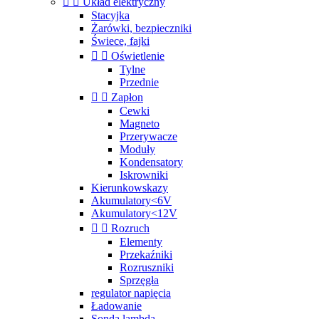


Układ elektryczny
Stacyjka
Żarówki, bezpieczniki
Świece, fajki


Oświetlenie
Tylne
Przednie


Zapłon
Cewki
Magneto
Przerywacze
Moduły
Kondensatory
Iskrowniki
Kierunkowskazy
Akumulatory<6V
Akumulatory<12V


Rozruch
Elementy
Przekaźniki
Rozruszniki
Sprzęgła
regulator napięcia
Ładowanie
Sonda lambda