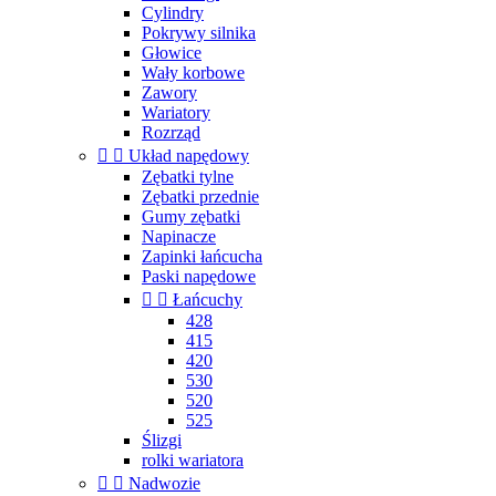
Cylindry
Pokrywy silnika
Głowice
Wały korbowe
Zawory
Wariatory
Rozrząd


Układ napędowy
Zębatki tylne
Zębatki przednie
Gumy zębatki
Napinacze
Zapinki łańcucha
Paski napędowe


Łańcuchy
428
415
420
530
520
525
Ślizgi
rolki wariatora


Nadwozie