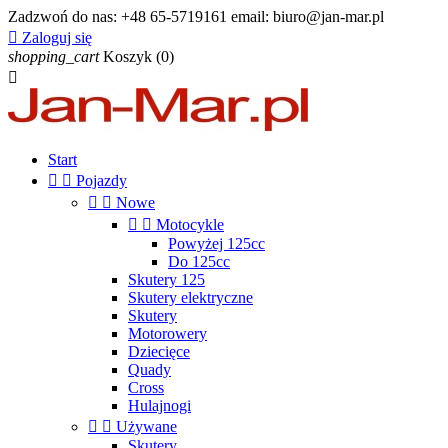
Zadzwoń do nas:
+48 65-5719161 email: biuro@jan-mar.pl

Zaloguj się
shopping_cart
Koszyk
(0)

Start


Pojazdy


Nowe


Motocykle
Powyżej 125cc
Do 125cc
Skutery 125
Skutery elektryczne
Skutery
Motorowery
Dziecięce
Quady
Cross
Hulajnogi


Używane
Skutery