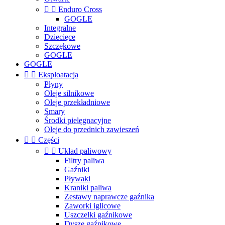


Enduro Cross
GOGLE
Integralne
Dziecięce
Szczękowe
GOGLE
GOGLE


Eksploatacja
Płyny
Oleje silnikowe
Oleje przekładniowe
Smary
Środki pielęgnacyjne
Oleje do przednich zawieszeń


Części


Układ paliwowy
Filtry paliwa
Gaźniki
Pływaki
Kraniki paliwa
Zestawy naprawcze gaźnika
Zaworki iglicowe
Uszczelki gaźnikowe
Dysze gaźnikowe