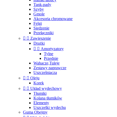
Tank-pady
Szyby
Gmole
Akcesoria chromowane
Felgi
Siedzenie
Przełączniki


Zawieszenie
Drążki


Amortyzatory
Tylne
Przednie
Wahacze,Tuleje
Zestawy naprawcze
Uszczelniacza


Oleju
Korek


Układ wydechowy
Tłumiki
Kolana tłumików
Elementy
Uszczelki wydechu
Guma Obejmy