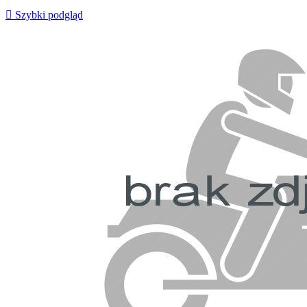

Szybki podgląd