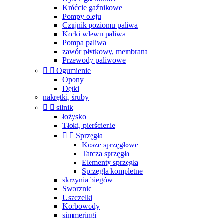
Króćcie gaźnikowe
Pompy oleju
Czujnik poziomu paliwa
Korki wlewu paliwa
Pompa paliwa
zawór płytkowy, membrana
Przewody paliwowe


Ogumienie
Opony
Dętki
nakrętki, śruby


silnik
łożysko
Tłoki, pierścienie


Sprzęgła
Kosze sprzęgłowe
Tarcza sprzęgła
Elementy sprzęgła
Sprzęgła kompletne
skrzynia biegów
Sworznie
Uszczelki
Korbowody
simmeringi