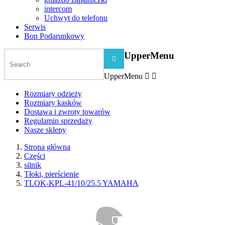
intercom
Uchwyt do telefonu
Serwis
Bon Podarunkowy
UpperMenu

UpperMenu


Rozmiary odzieży
Rozmiary kasków
Dostawa i zwroty towarów
Regulamin sprzedaży
Nasze sklepy
Strona główna
Części
silnik
Tłoki, pierścienie
TLOK-KPL-41/10/25.5 YAMAHA