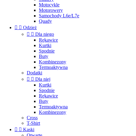
Motocykle
Motorowery
Samochody L6e/L7e
Quady


Odzież


Dla niego
Rękawice
Kurtki
Spodnie
Buty
Kombinezony
Termoaktywna
Dodatki


Dla niej
Kurtki
Spodnie
Rękawice
Buty
Termoaktywna
Kombinezony
Cross
T-Shirt


Kaski
Otwarte