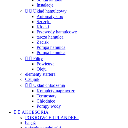
Instalacje


Układ hamulcowy
Automaty stop
Szczęki
Klocki
Przewody hamulcowe
tarcza hamulca
Zacisk
Pompa hamulca
Pompa hamulca


Filtry
Powietrza
Oleju
elementy startera
Czujnik


Układ chłodzenia
Komplety naprawcze
Termostaty
Chłodnice
Pompy wody


AKCESORIA
POKROWCE I PLANDEKI
bagaż
gniazdo zapalniczki