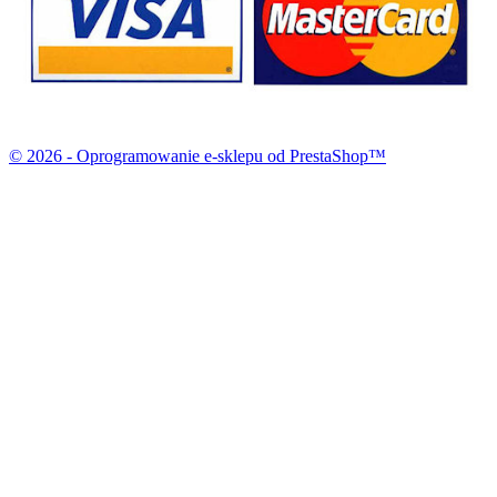
© 2026 - Oprogramowanie e-sklepu od PrestaShop™