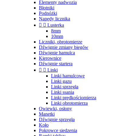
Elementy nadwozia
Błotniki
Podnóżki
Napędy licznika


Lusterka
8mm
10mm
Liczniki, obrotomierze
Dźwignie zmiany biegów
Dźwignie hamulca
Kierownice
Dźwignie startera


Linki
Linki hamulcowe
Linki gazu
Linki sprzęgła
Linki ssania
Linki prędkościomierza
Linki obrotomierza
Owiewki, osłony
Manetki
Dźwignie sprzęgła
Koło
Pokrowce siedzenia
Ramki tablicy