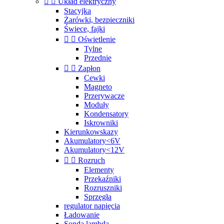


Układ elektryczny
Stacyjka
Żarówki, bezpieczniki
Świece, fajki


Oświetlenie
Tylne
Przednie


Zapłon
Cewki
Magneto
Przerywacze
Moduły
Kondensatory
Iskrowniki
Kierunkowskazy
Akumulatory<6V
Akumulatory<12V


Rozruch
Elementy
Przekaźniki
Rozruszniki
Sprzęgła
regulator napięcia
Ładowanie
Sonda lambda