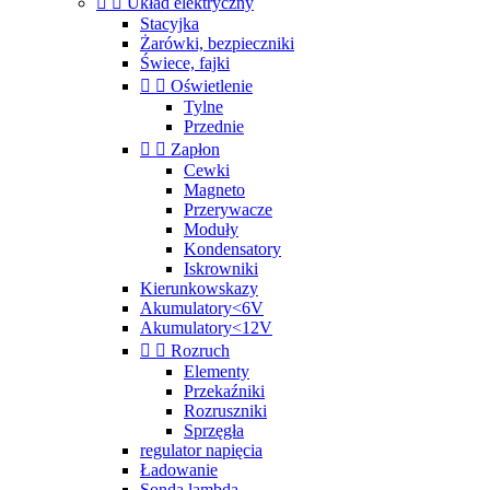


Układ elektryczny
Stacyjka
Żarówki, bezpieczniki
Świece, fajki


Oświetlenie
Tylne
Przednie


Zapłon
Cewki
Magneto
Przerywacze
Moduły
Kondensatory
Iskrowniki
Kierunkowskazy
Akumulatory<6V
Akumulatory<12V


Rozruch
Elementy
Przekaźniki
Rozruszniki
Sprzęgła
regulator napięcia
Ładowanie
Sonda lambda