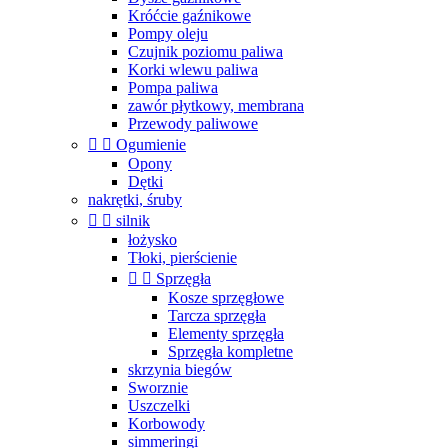
Króćcie gaźnikowe
Pompy oleju
Czujnik poziomu paliwa
Korki wlewu paliwa
Pompa paliwa
zawór płytkowy, membrana
Przewody paliwowe


Ogumienie
Opony
Dętki
nakrętki, śruby


silnik
łożysko
Tłoki, pierścienie


Sprzęgła
Kosze sprzęgłowe
Tarcza sprzęgła
Elementy sprzęgła
Sprzęgła kompletne
skrzynia biegów
Sworznie
Uszczelki
Korbowody
simmeringi