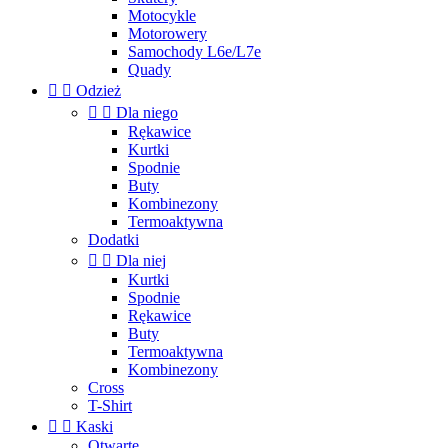
Motocykle
Motorowery
Samochody L6e/L7e
Quady


Odzież


Dla niego
Rękawice
Kurtki
Spodnie
Buty
Kombinezony
Termoaktywna
Dodatki


Dla niej
Kurtki
Spodnie
Rękawice
Buty
Termoaktywna
Kombinezony
Cross
T-Shirt


Kaski
Otwarte