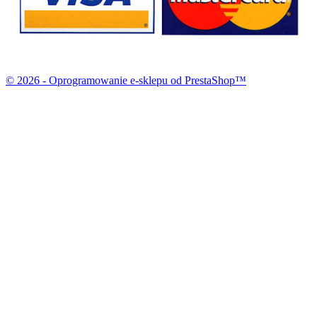
© 2026 - Oprogramowanie e-sklepu od PrestaShop™