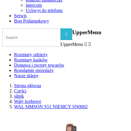
intercom
Uchwyt do telefonu
Serwis
Bon Podarunkowy
UpperMenu

UpperMenu


Rozmiary odzieży
Rozmiary kasków
Dostawa i zwroty towarów
Regulamin sprzedaży
Nasze sklepy
Strona główna
Części
silnik
Wały korbowe
WAL SIMSON S51 NIEMCY SN0002