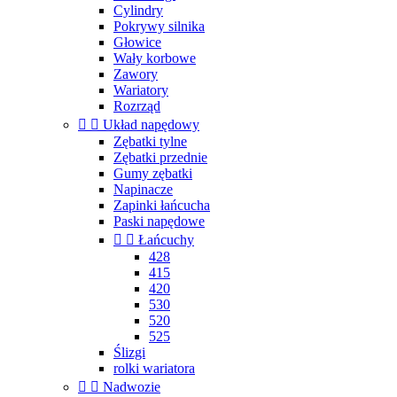
Cylindry
Pokrywy silnika
Głowice
Wały korbowe
Zawory
Wariatory
Rozrząd


Układ napędowy
Zębatki tylne
Zębatki przednie
Gumy zębatki
Napinacze
Zapinki łańcucha
Paski napędowe


Łańcuchy
428
415
420
530
520
525
Ślizgi
rolki wariatora


Nadwozie