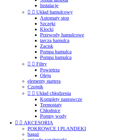
Instalacje


Układ hamulcowy
Automaty stop
Szczęki
Klocki
Przewody hamulcowe
tarcza hamulca
Zacisk
Pompa hamulca
Pompa hamulca


Filtry
Powietrza
Oleju
elementy startera
Czujnik


Układ chłodzenia
Komplety naprawcze
Termostaty
Chłodnice
Pompy wody


AKCESORIA
POKROWCE I PLANDEKI
bagaż
gniazdo zapalniczki