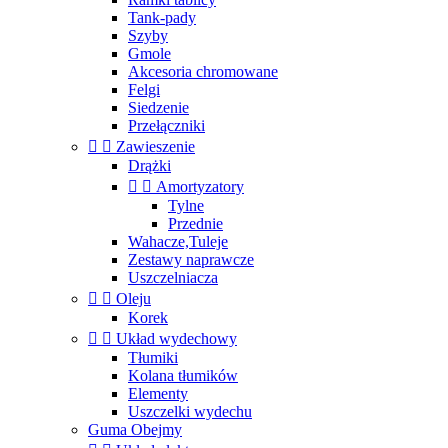
Tank-pady
Szyby
Gmole
Akcesoria chromowane
Felgi
Siedzenie
Przełączniki


Zawieszenie
Drążki


Amortyzatory
Tylne
Przednie
Wahacze,Tuleje
Zestawy naprawcze
Uszczelniacza


Oleju
Korek


Układ wydechowy
Tłumiki
Kolana tłumików
Elementy
Uszczelki wydechu
Guma Obejmy