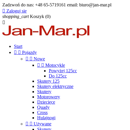
Zadzwoń do nas:
+48 65-5719161 email: biuro@jan-mar.pl

Zaloguj się
shopping_cart
Koszyk
(0)

Start


Pojazdy


Nowe


Motocykle
Powyżej 125cc
Do 125cc
Skutery 125
Skutery elektryczne
Skutery
Motorowery
Dziecięce
Quady
Cross
Hulajnogi


Używane
Skutery