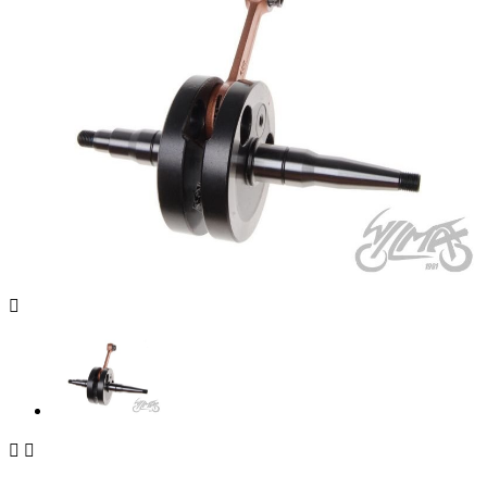


