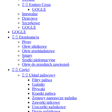


Enduro Cross
GOGLE
Integralne
Dziecięce
Szczękowe
GOGLE
GOGLE


Eksploatacja
Płyny
Oleje silnikowe
Oleje przekładniowe
Smary
Środki pielęgnacyjne
Oleje do przednich zawieszeń


Części


Układ paliwowy
Filtry paliwa
Gaźniki
Pływaki
Kraniki paliwa
Zestawy naprawcze gaźnika
Zaworki iglicowe
Uszczelki gaźnikowe
Dysze gaźnikowe