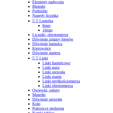
Elementy nadwozia
Błotniki
Podnóżki
Napędy licznika


Lusterka
8mm
10mm
Liczniki, obrotomierze
Dźwignie zmiany biegów
Dźwignie hamulca
Kierownice
Dźwignie startera


Linki
Linki hamulcowe
Linki gazu
Linki sprzęgła
Linki ssania
Linki prędkościomierza
Linki obrotomierza
Owiewki, osłony
Manetki
Dźwignie sprzęgła
Koło
Pokrowce siedzenia
Ramki tablicy