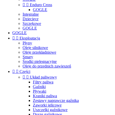


Enduro Cross
GOGLE
Integralne
Dziecięce
Szczękowe
GOGLE
GOGLE


Eksploatacja
Płyny
Oleje silnikowe
Oleje przekładniowe
Smary
Środki pielęgnacyjne
Oleje do przednich zawieszeń


Części


Układ paliwowy
Filtry paliwa
Gaźniki
Pływaki
Kraniki paliwa
Zestawy naprawcze gaźnika
Zaworki iglicowe
Uszczelki gaźnikowe
Dysze gaźnikowe