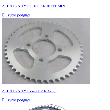
ZEBATKA TYL CHOPER ROY07469

Szybki podgląd
ZEBATKA TYL Z-47 CAR 428...

Szybki podgląd