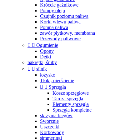
Króćcie gaźnikowe
Pompy oleju
Czujnik poziomu paliwa
Korki wlewu paliwa
Pompa paliwa
zawór płytkowy, membrana
Przewody paliwowe


Ogumienie
Opony
Dętki
nakrętki, śruby


silnik
łożysko
Tłoki, pierścienie


Sprzęgła
Kosze sprzęgłowe
Tarcza sprzęgła
Elementy sprzęgła
Sprzęgła kompletne
skrzynia biegów
Sworznie
Uszczelki
Korbowody
simmeringi