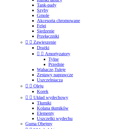
Tank-pady
Szyby
Gmole
Akcesoria chromowane
Felgi
Siedzenie
Przełączniki


Zawieszenie
Drążki


Amortyzatory
Tylne
Przednie
Wahacze,Tuleje
Zestawy naprawcze
Uszczelniacza


Oleju
Korek


Układ wydechowy
Tłumiki
Kolana tłumików
Elementy
Uszczelki wydechu
Guma Obejmy