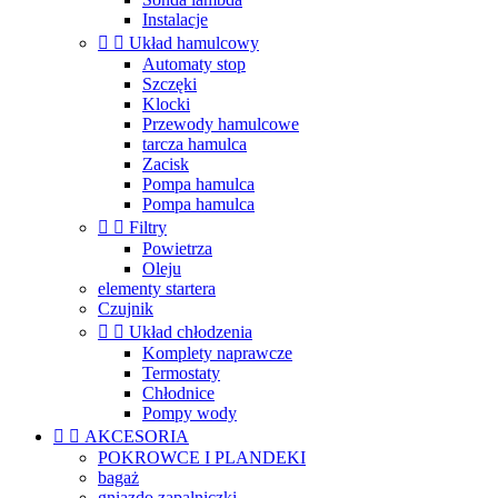
Instalacje


Układ hamulcowy
Automaty stop
Szczęki
Klocki
Przewody hamulcowe
tarcza hamulca
Zacisk
Pompa hamulca
Pompa hamulca


Filtry
Powietrza
Oleju
elementy startera
Czujnik


Układ chłodzenia
Komplety naprawcze
Termostaty
Chłodnice
Pompy wody


AKCESORIA
POKROWCE I PLANDEKI
bagaż
gniazdo zapalniczki