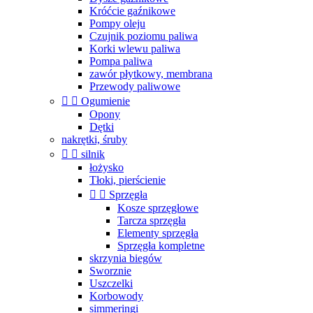
Króćcie gaźnikowe
Pompy oleju
Czujnik poziomu paliwa
Korki wlewu paliwa
Pompa paliwa
zawór płytkowy, membrana
Przewody paliwowe


Ogumienie
Opony
Dętki
nakrętki, śruby


silnik
łożysko
Tłoki, pierścienie


Sprzęgła
Kosze sprzęgłowe
Tarcza sprzęgła
Elementy sprzęgła
Sprzęgła kompletne
skrzynia biegów
Sworznie
Uszczelki
Korbowody
simmeringi