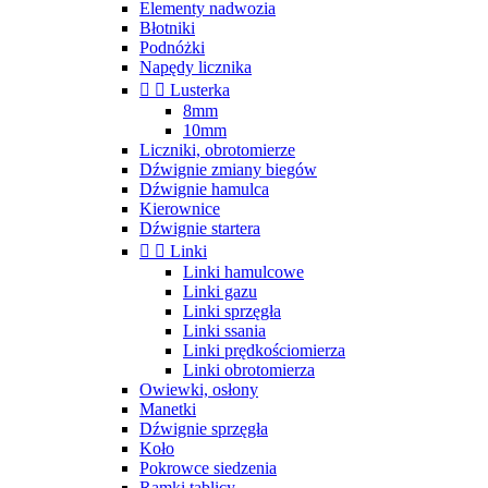
Elementy nadwozia
Błotniki
Podnóżki
Napędy licznika


Lusterka
8mm
10mm
Liczniki, obrotomierze
Dźwignie zmiany biegów
Dźwignie hamulca
Kierownice
Dźwignie startera


Linki
Linki hamulcowe
Linki gazu
Linki sprzęgła
Linki ssania
Linki prędkościomierza
Linki obrotomierza
Owiewki, osłony
Manetki
Dźwignie sprzęgła
Koło
Pokrowce siedzenia
Ramki tablicy