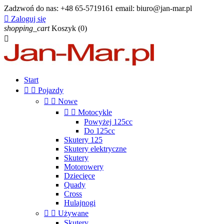
Zadzwoń do nas:
+48 65-5719161 email: biuro@jan-mar.pl

Zaloguj się
shopping_cart
Koszyk
(0)

Start


Pojazdy


Nowe


Motocykle
Powyżej 125cc
Do 125cc
Skutery 125
Skutery elektryczne
Skutery
Motorowery
Dziecięce
Quady
Cross
Hulajnogi


Używane
Skutery