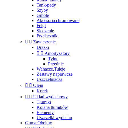
Tank-pady
Szyby
Gmole
Akcesoria chromowane
Felgi
Siedzenie
Przełączniki


Zawieszenie
Drążki


Amortyzatory
Tylne
Przednie
Wahacze,Tuleje
Zestawy naprawcze
Uszczelniacza


Oleju
Korek


Układ wydechowy
Tłumiki
Kolana tłumików
Elementy
Uszczelki wydechu
Guma Obejmy