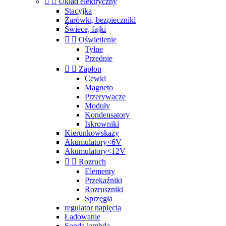


Układ elektryczny
Stacyjka
Żarówki, bezpieczniki
Świece, fajki


Oświetlenie
Tylne
Przednie


Zapłon
Cewki
Magneto
Przerywacze
Moduły
Kondensatory
Iskrowniki
Kierunkowskazy
Akumulatory<6V
Akumulatory<12V


Rozruch
Elementy
Przekaźniki
Rozruszniki
Sprzęgła
regulator napięcia
Ładowanie
Sonda lambda