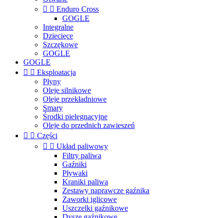


Enduro Cross
GOGLE
Integralne
Dziecięce
Szczękowe
GOGLE
GOGLE


Eksploatacja
Płyny
Oleje silnikowe
Oleje przekładniowe
Smary
Środki pielęgnacyjne
Oleje do przednich zawieszeń


Części


Układ paliwowy
Filtry paliwa
Gaźniki
Pływaki
Kraniki paliwa
Zestawy naprawcze gaźnika
Zaworki iglicowe
Uszczelki gaźnikowe
Dysze gaźnikowe