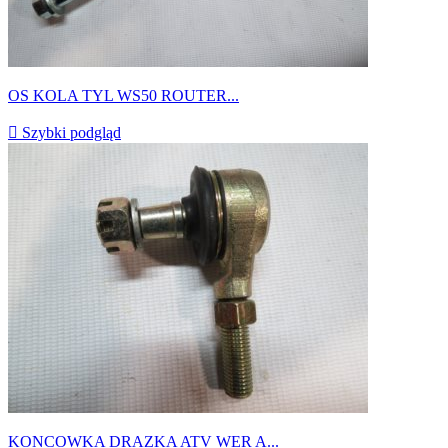
OS KOLA TYL WS50 ROUTER...

Szybki podgląd
KONCOWKA DRAZKA ATV WER A...