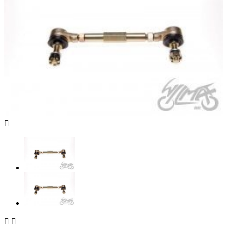


