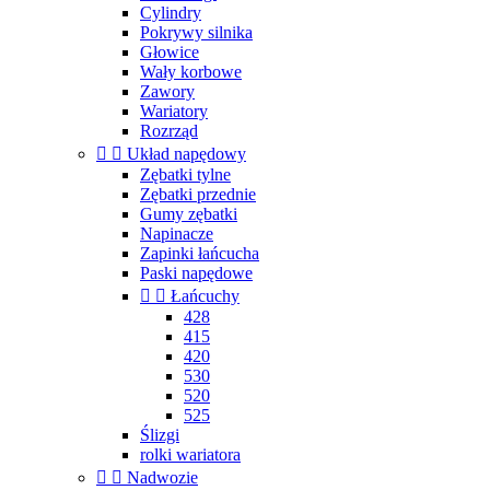
Cylindry
Pokrywy silnika
Głowice
Wały korbowe
Zawory
Wariatory
Rozrząd


Układ napędowy
Zębatki tylne
Zębatki przednie
Gumy zębatki
Napinacze
Zapinki łańcucha
Paski napędowe


Łańcuchy
428
415
420
530
520
525
Ślizgi
rolki wariatora


Nadwozie