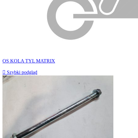
OS KOLA TYL MATRIX

Szybki podgląd