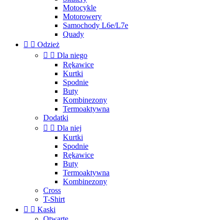
Motocykle
Motorowery
Samochody L6e/L7e
Quady


Odzież


Dla niego
Rękawice
Kurtki
Spodnie
Buty
Kombinezony
Termoaktywna
Dodatki


Dla niej
Kurtki
Spodnie
Rękawice
Buty
Termoaktywna
Kombinezony
Cross
T-Shirt


Kaski
Otwarte