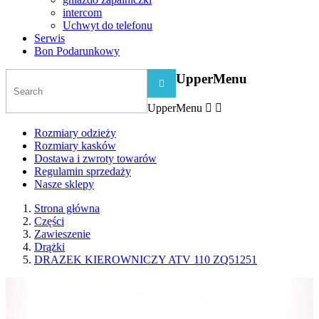
intercom
Uchwyt do telefonu
Serwis
Bon Podarunkowy
UpperMenu

UpperMenu


Rozmiary odzieży
Rozmiary kasków
Dostawa i zwroty towarów
Regulamin sprzedaży
Nasze sklepy
Strona główna
Części
Zawieszenie
Drążki
DRAZEK KIEROWNICZY ATV 110 ZQ51251