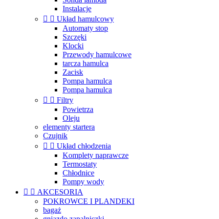
Instalacje


Układ hamulcowy
Automaty stop
Szczęki
Klocki
Przewody hamulcowe
tarcza hamulca
Zacisk
Pompa hamulca
Pompa hamulca


Filtry
Powietrza
Oleju
elementy startera
Czujnik


Układ chłodzenia
Komplety naprawcze
Termostaty
Chłodnice
Pompy wody


AKCESORIA
POKROWCE I PLANDEKI
bagaż
gniazdo zapalniczki