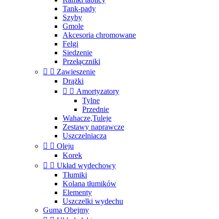
Tank-pady
Szyby
Gmole
Akcesoria chromowane
Felgi
Siedzenie
Przełączniki


Zawieszenie
Drążki


Amortyzatory
Tylne
Przednie
Wahacze,Tuleje
Zestawy naprawcze
Uszczelniacza


Oleju
Korek


Układ wydechowy
Tłumiki
Kolana tłumików
Elementy
Uszczelki wydechu
Guma Obejmy