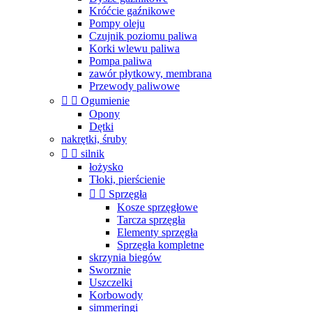
Króćcie gaźnikowe
Pompy oleju
Czujnik poziomu paliwa
Korki wlewu paliwa
Pompa paliwa
zawór płytkowy, membrana
Przewody paliwowe


Ogumienie
Opony
Dętki
nakrętki, śruby


silnik
łożysko
Tłoki, pierścienie


Sprzęgła
Kosze sprzęgłowe
Tarcza sprzęgła
Elementy sprzęgła
Sprzęgła kompletne
skrzynia biegów
Sworznie
Uszczelki
Korbowody
simmeringi