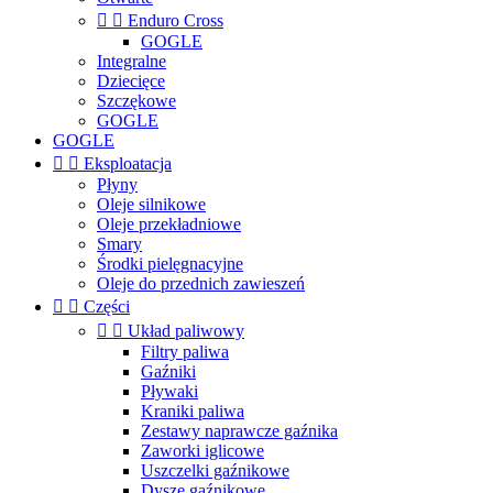


Enduro Cross
GOGLE
Integralne
Dziecięce
Szczękowe
GOGLE
GOGLE


Eksploatacja
Płyny
Oleje silnikowe
Oleje przekładniowe
Smary
Środki pielęgnacyjne
Oleje do przednich zawieszeń


Części


Układ paliwowy
Filtry paliwa
Gaźniki
Pływaki
Kraniki paliwa
Zestawy naprawcze gaźnika
Zaworki iglicowe
Uszczelki gaźnikowe
Dysze gaźnikowe