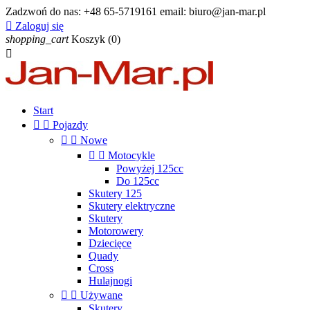
Zadzwoń do nas:
+48 65-5719161 email: biuro@jan-mar.pl

Zaloguj się
shopping_cart
Koszyk
(0)

Start


Pojazdy


Nowe


Motocykle
Powyżej 125cc
Do 125cc
Skutery 125
Skutery elektryczne
Skutery
Motorowery
Dziecięce
Quady
Cross
Hulajnogi


Używane
Skutery