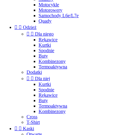
Motocykle
Motorowery
Samochody L6e/L7e
Quady


Odzież


Dla niego
Rękawice
Kurtki
Spodnie
Buty
Kombinezony
Termoaktywna
Dodatki


Dla niej
Kurtki
Spodnie
Rękawice
Buty
Termoaktywna
Kombinezony
Cross
T-Shirt


Kaski
Otwarte