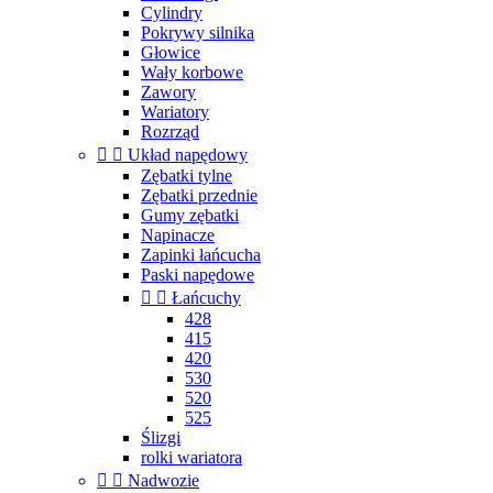
Cylindry
Pokrywy silnika
Głowice
Wały korbowe
Zawory
Wariatory
Rozrząd


Układ napędowy
Zębatki tylne
Zębatki przednie
Gumy zębatki
Napinacze
Zapinki łańcucha
Paski napędowe


Łańcuchy
428
415
420
530
520
525
Ślizgi
rolki wariatora


Nadwozie