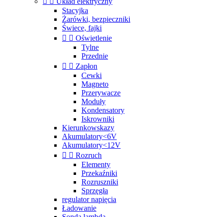


Układ elektryczny
Stacyjka
Żarówki, bezpieczniki
Świece, fajki


Oświetlenie
Tylne
Przednie


Zapłon
Cewki
Magneto
Przerywacze
Moduły
Kondensatory
Iskrowniki
Kierunkowskazy
Akumulatory<6V
Akumulatory<12V


Rozruch
Elementy
Przekaźniki
Rozruszniki
Sprzęgła
regulator napięcia
Ładowanie
Sonda lambda