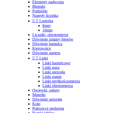
Elementy nadwozia
Błotniki
Podnóżki
Napędy licznika


Lusterka
8mm
10mm
Liczniki, obrotomierze
Dźwignie zmiany biegów
Dźwignie hamulca
Kierownice
Dźwignie startera


Linki
Linki hamulcowe
Linki gazu
Linki sprzęgła
Linki ssania
Linki prędkościomierza
Linki obrotomierza
Owiewki, osłony
Manetki
Dźwignie sprzęgła
Koło
Pokrowce siedzenia
Ramki tablicy