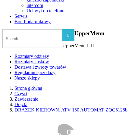
intercom
Uchwyt do telefonu
Serwis
Bon Podarunkowy
UpperMenu

UpperMenu


Rozmiary odzieży
Rozmiary kasków
Dostawa i zwroty towarów
Regulamin sprzedaży
Nasze sklepy
Strona główna
Części
Zawieszenie
Drążki
DRAZEK KIEROWN. ATV 150 AUTOMAT ZQC5125b