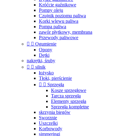
Króćcie gaźnikowe
Pompy oleju
Czujnik poziomu paliwa
Korki wlewu paliwa
Pompa paliwa
zawór płytkowy, membrana
Przewody paliwowe


Ogumienie
Opony
Dętki
nakrętki, śruby


silnik
łożysko
Tłoki, pierścienie


Sprzęgła
Kosze sprzęgłowe
Tarcza sprzęgła
Elementy sprzęgła
Sprzęgła kompletne
skrzynia biegów
Sworznie
Uszczelki
Korbowody
simmeringi