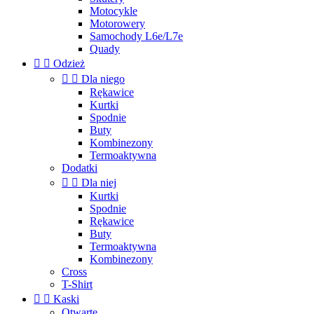
Motocykle
Motorowery
Samochody L6e/L7e
Quady


Odzież


Dla niego
Rękawice
Kurtki
Spodnie
Buty
Kombinezony
Termoaktywna
Dodatki


Dla niej
Kurtki
Spodnie
Rękawice
Buty
Termoaktywna
Kombinezony
Cross
T-Shirt


Kaski
Otwarte