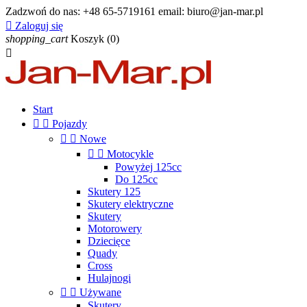
Zadzwoń do nas:
+48 65-5719161 email: biuro@jan-mar.pl

Zaloguj się
shopping_cart
Koszyk
(0)

Start


Pojazdy


Nowe


Motocykle
Powyżej 125cc
Do 125cc
Skutery 125
Skutery elektryczne
Skutery
Motorowery
Dziecięce
Quady
Cross
Hulajnogi


Używane
Skutery