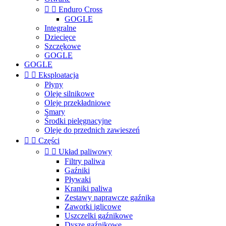


Enduro Cross
GOGLE
Integralne
Dziecięce
Szczękowe
GOGLE
GOGLE


Eksploatacja
Płyny
Oleje silnikowe
Oleje przekładniowe
Smary
Środki pielęgnacyjne
Oleje do przednich zawieszeń


Części


Układ paliwowy
Filtry paliwa
Gaźniki
Pływaki
Kraniki paliwa
Zestawy naprawcze gaźnika
Zaworki iglicowe
Uszczelki gaźnikowe
Dysze gaźnikowe