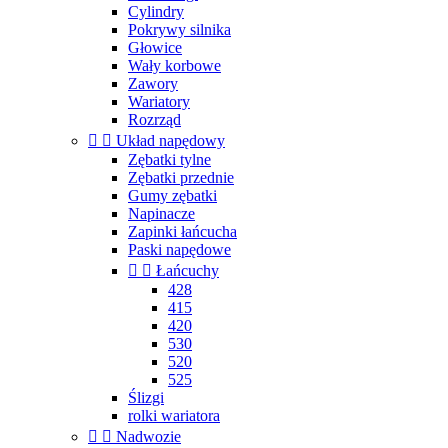
Cylindry
Pokrywy silnika
Głowice
Wały korbowe
Zawory
Wariatory
Rozrząd


Układ napędowy
Zębatki tylne
Zębatki przednie
Gumy zębatki
Napinacze
Zapinki łańcucha
Paski napędowe


Łańcuchy
428
415
420
530
520
525
Ślizgi
rolki wariatora


Nadwozie