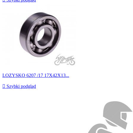
LOZYSKO 6207 /17 17X42X13...

Szybki podgląd