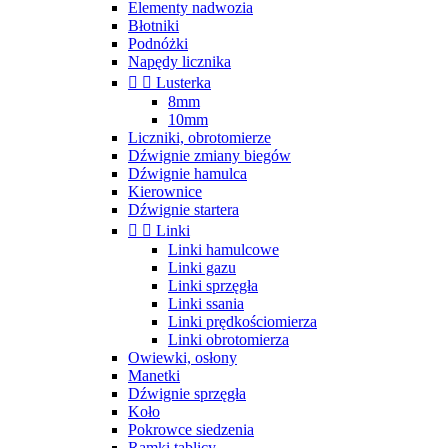
Elementy nadwozia
Błotniki
Podnóżki
Napędy licznika


Lusterka
8mm
10mm
Liczniki, obrotomierze
Dźwignie zmiany biegów
Dźwignie hamulca
Kierownice
Dźwignie startera


Linki
Linki hamulcowe
Linki gazu
Linki sprzęgła
Linki ssania
Linki prędkościomierza
Linki obrotomierza
Owiewki, osłony
Manetki
Dźwignie sprzęgła
Koło
Pokrowce siedzenia
Ramki tablicy