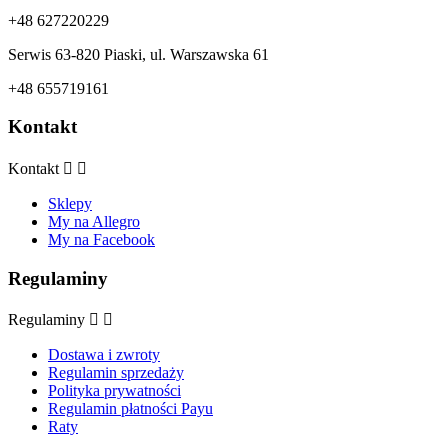
+48 627220229
Serwis 63-820 Piaski, ul. Warszawska 61
+48 655719161
Kontakt
Kontakt


Sklepy
My na Allegro
My na Facebook
Regulaminy
Regulaminy


Dostawa i zwroty
Regulamin sprzedaży
Polityka prywatności
Regulamin płatności Payu
Raty