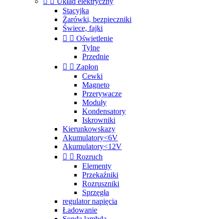


Układ elektryczny
Stacyjka
Żarówki, bezpieczniki
Świece, fajki


Oświetlenie
Tylne
Przednie


Zapłon
Cewki
Magneto
Przerywacze
Moduły
Kondensatory
Iskrowniki
Kierunkowskazy
Akumulatory<6V
Akumulatory<12V


Rozruch
Elementy
Przekaźniki
Rozruszniki
Sprzęgła
regulator napięcia
Ładowanie
Sonda lambda