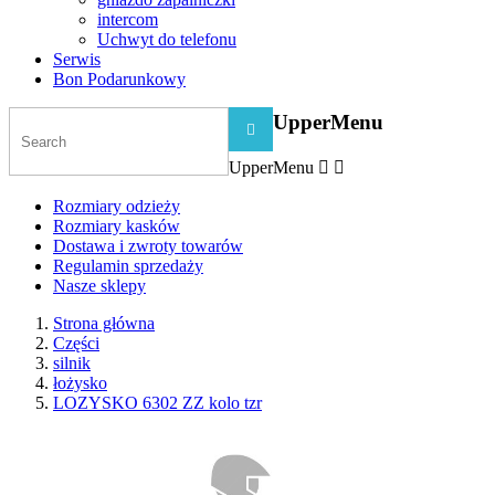
intercom
Uchwyt do telefonu
Serwis
Bon Podarunkowy
UpperMenu

UpperMenu


Rozmiary odzieży
Rozmiary kasków
Dostawa i zwroty towarów
Regulamin sprzedaży
Nasze sklepy
Strona główna
Części
silnik
łożysko
LOZYSKO 6302 ZZ kolo tzr