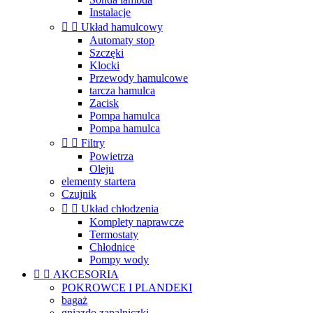
Instalacje


Układ hamulcowy
Automaty stop
Szczęki
Klocki
Przewody hamulcowe
tarcza hamulca
Zacisk
Pompa hamulca
Pompa hamulca


Filtry
Powietrza
Oleju
elementy startera
Czujnik


Układ chłodzenia
Komplety naprawcze
Termostaty
Chłodnice
Pompy wody


AKCESORIA
POKROWCE I PLANDEKI
bagaż
gniazdo zapalniczki