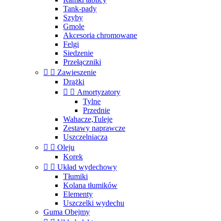
Tank-pady
Szyby
Gmole
Akcesoria chromowane
Felgi
Siedzenie
Przełączniki


Zawieszenie
Drążki


Amortyzatory
Tylne
Przednie
Wahacze,Tuleje
Zestawy naprawcze
Uszczelniacza


Oleju
Korek


Układ wydechowy
Tłumiki
Kolana tłumików
Elementy
Uszczelki wydechu
Guma Obejmy