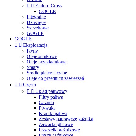


Enduro Cross
GOGLE
Integralne
Dziecięce
Szczękowe
GOGLE
GOGLE


Eksploatacja
Płyny
Oleje silnikowe
Oleje przekładniowe
Smary
Środki pielęgnacyjne
Oleje do przednich zawieszeń


Części


Układ paliwowy
Filtry paliwa
Gaźniki
Pływaki
Kraniki paliwa
Zestawy naprawcze gaźnika
Zaworki iglicowe
Uszczelki gaźnikowe
Dysze gaźnikowe