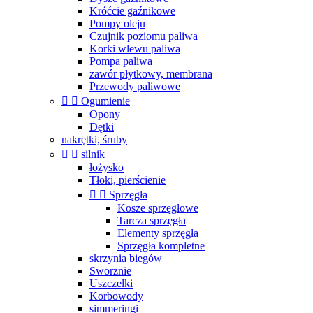
Króćcie gaźnikowe
Pompy oleju
Czujnik poziomu paliwa
Korki wlewu paliwa
Pompa paliwa
zawór płytkowy, membrana
Przewody paliwowe


Ogumienie
Opony
Dętki
nakrętki, śruby


silnik
łożysko
Tłoki, pierścienie


Sprzęgła
Kosze sprzęgłowe
Tarcza sprzęgła
Elementy sprzęgła
Sprzęgła kompletne
skrzynia biegów
Sworznie
Uszczelki
Korbowody
simmeringi