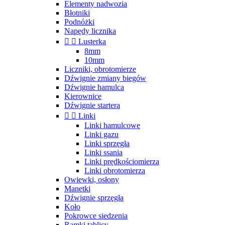
Elementy nadwozia
Błotniki
Podnóżki
Napędy licznika


Lusterka
8mm
10mm
Liczniki, obrotomierze
Dźwignie zmiany biegów
Dźwignie hamulca
Kierownice
Dźwignie startera


Linki
Linki hamulcowe
Linki gazu
Linki sprzęgła
Linki ssania
Linki prędkościomierza
Linki obrotomierza
Owiewki, osłony
Manetki
Dźwignie sprzęgła
Koło
Pokrowce siedzenia
Ramki tablicy