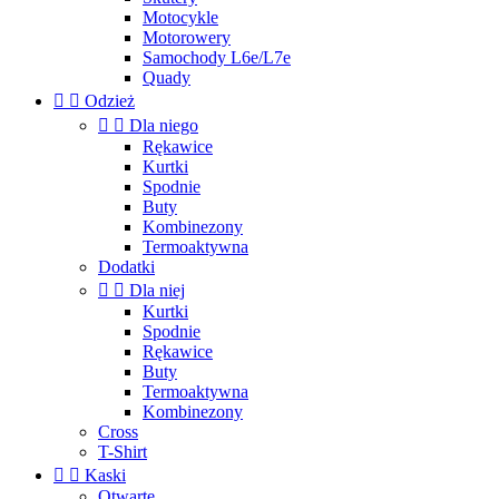
Motocykle
Motorowery
Samochody L6e/L7e
Quady


Odzież


Dla niego
Rękawice
Kurtki
Spodnie
Buty
Kombinezony
Termoaktywna
Dodatki


Dla niej
Kurtki
Spodnie
Rękawice
Buty
Termoaktywna
Kombinezony
Cross
T-Shirt


Kaski
Otwarte