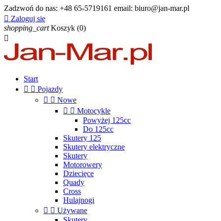
Zadzwoń do nas:
+48 65-5719161 email: biuro@jan-mar.pl

Zaloguj się
shopping_cart
Koszyk
(0)

Start


Pojazdy


Nowe


Motocykle
Powyżej 125cc
Do 125cc
Skutery 125
Skutery elektryczne
Skutery
Motorowery
Dziecięce
Quady
Cross
Hulajnogi


Używane
Skutery