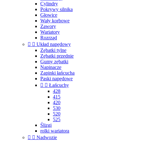
Cylindry
Pokrywy silnika
Głowice
Wały korbowe
Zawory
Wariatory
Rozrząd


Układ napędowy
Zębatki tylne
Zębatki przednie
Gumy zębatki
Napinacze
Zapinki łańcucha
Paski napędowe


Łańcuchy
428
415
420
530
520
525
Ślizgi
rolki wariatora


Nadwozie