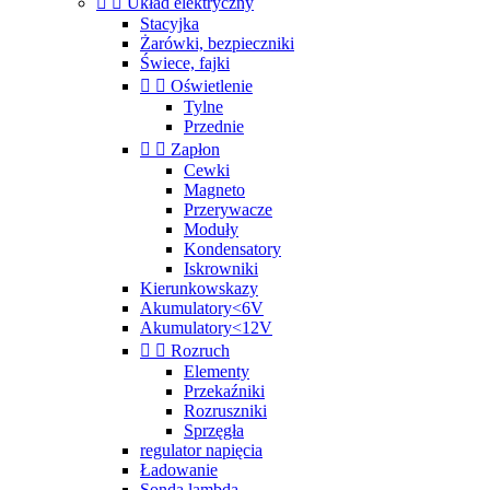


Układ elektryczny
Stacyjka
Żarówki, bezpieczniki
Świece, fajki


Oświetlenie
Tylne
Przednie


Zapłon
Cewki
Magneto
Przerywacze
Moduły
Kondensatory
Iskrowniki
Kierunkowskazy
Akumulatory<6V
Akumulatory<12V


Rozruch
Elementy
Przekaźniki
Rozruszniki
Sprzęgła
regulator napięcia
Ładowanie
Sonda lambda