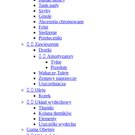
Tank-pady
Szyby
Gmole
Akcesoria chromowane
Felgi
Siedzenie
Przełączniki


Zawieszenie
Drążki


Amortyzatory
Tylne
Przednie
Wahacze,Tuleje
Zestawy naprawcze
Uszczelniacza


Oleju
Korek


Układ wydechowy
Tłumiki
Kolana tłumików
Elementy
Uszczelki wydechu
Guma Obejmy