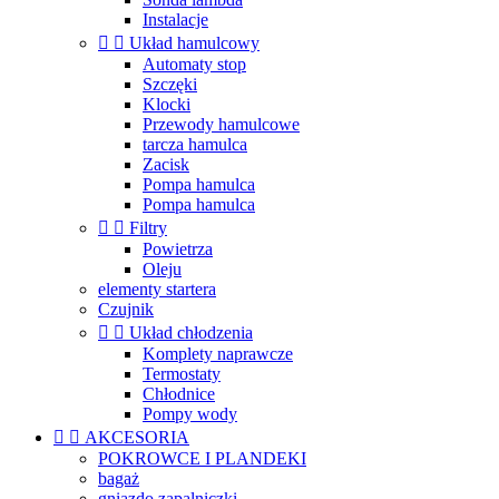
Instalacje


Układ hamulcowy
Automaty stop
Szczęki
Klocki
Przewody hamulcowe
tarcza hamulca
Zacisk
Pompa hamulca
Pompa hamulca


Filtry
Powietrza
Oleju
elementy startera
Czujnik


Układ chłodzenia
Komplety naprawcze
Termostaty
Chłodnice
Pompy wody


AKCESORIA
POKROWCE I PLANDEKI
bagaż
gniazdo zapalniczki