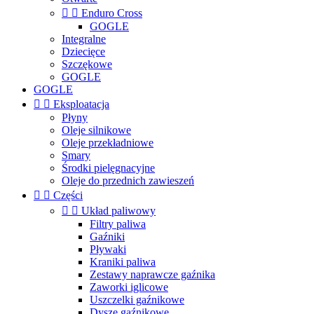


Enduro Cross
GOGLE
Integralne
Dziecięce
Szczękowe
GOGLE
GOGLE


Eksploatacja
Płyny
Oleje silnikowe
Oleje przekładniowe
Smary
Środki pielęgnacyjne
Oleje do przednich zawieszeń


Części


Układ paliwowy
Filtry paliwa
Gaźniki
Pływaki
Kraniki paliwa
Zestawy naprawcze gaźnika
Zaworki iglicowe
Uszczelki gaźnikowe
Dysze gaźnikowe