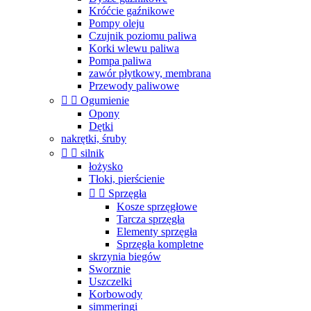
Króćcie gaźnikowe
Pompy oleju
Czujnik poziomu paliwa
Korki wlewu paliwa
Pompa paliwa
zawór płytkowy, membrana
Przewody paliwowe


Ogumienie
Opony
Dętki
nakrętki, śruby


silnik
łożysko
Tłoki, pierścienie


Sprzęgła
Kosze sprzęgłowe
Tarcza sprzęgła
Elementy sprzęgła
Sprzęgła kompletne
skrzynia biegów
Sworznie
Uszczelki
Korbowody
simmeringi