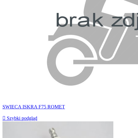
SWIECA ISKRA F75 ROMET

Szybki podgląd