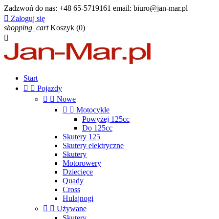
Zadzwoń do nas:
+48 65-5719161 email: biuro@jan-mar.pl

Zaloguj się
shopping_cart
Koszyk
(0)

Start


Pojazdy


Nowe


Motocykle
Powyżej 125cc
Do 125cc
Skutery 125
Skutery elektryczne
Skutery
Motorowery
Dziecięce
Quady
Cross
Hulajnogi


Używane
Skutery