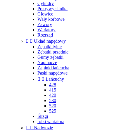
Cylindry
Pokrywy silnika
Głowice
Wały korbowe
Zawory
Wariatory
Rozrząd


Układ napędowy
Zębatki tylne
Zębatki przednie
Gumy zębatki
Napinacze
Zapinki łańcucha
Paski napędowe


Łańcuchy
428
415
420
530
520
525
Ślizgi
rolki wariatora


Nadwozie