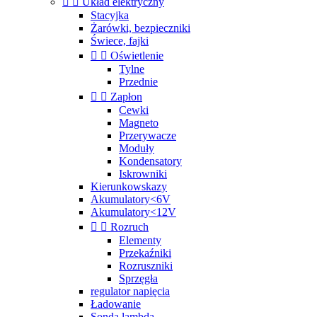


Układ elektryczny
Stacyjka
Żarówki, bezpieczniki
Świece, fajki


Oświetlenie
Tylne
Przednie


Zapłon
Cewki
Magneto
Przerywacze
Moduły
Kondensatory
Iskrowniki
Kierunkowskazy
Akumulatory<6V
Akumulatory<12V


Rozruch
Elementy
Przekaźniki
Rozruszniki
Sprzęgła
regulator napięcia
Ładowanie
Sonda lambda