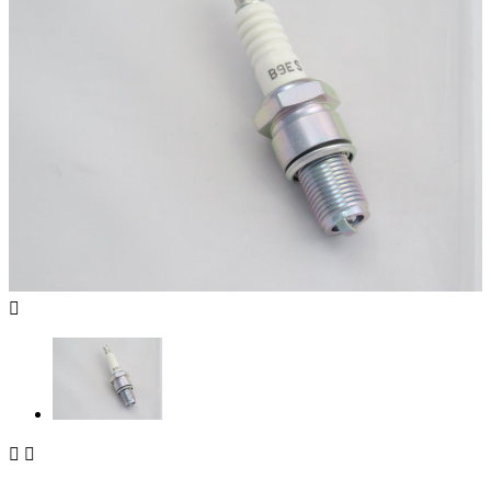


