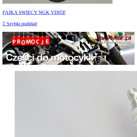
FAJKA SWIECY NGK VD05F

Szybki podgląd