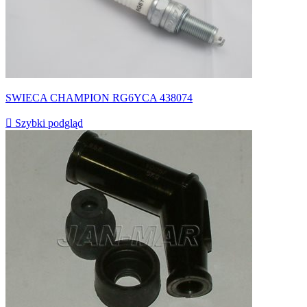
SWIECA CHAMPION RG6YCA 438074

Szybki podgląd