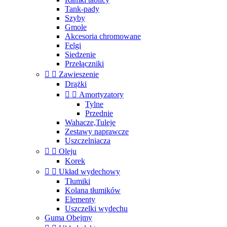
Tank-pady
Szyby
Gmole
Akcesoria chromowane
Felgi
Siedzenie
Przełączniki


Zawieszenie
Drążki


Amortyzatory
Tylne
Przednie
Wahacze,Tuleje
Zestawy naprawcze
Uszczelniacza


Oleju
Korek


Układ wydechowy
Tłumiki
Kolana tłumików
Elementy
Uszczelki wydechu
Guma Obejmy