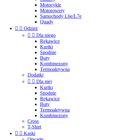
Motocykle
Motorowery
Samochody L6e/L7e
Quady


Odzież


Dla niego
Rękawice
Kurtki
Spodnie
Buty
Kombinezony
Termoaktywna
Dodatki


Dla niej
Kurtki
Spodnie
Rękawice
Buty
Termoaktywna
Kombinezony
Cross
T-Shirt


Kaski
Otwarte