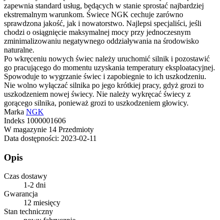
zapewnia standard usług, będących w stanie sprostać najbardziej
ekstremalnym warunkom. Świece NGK cechuje zarówno
sprawdzona jakość, jak i nowatorstwo. Najlepsi specjaliści, jeśli
chodzi o osiągnięcie maksymalnej mocy przy jednoczesnym
zminimalizowaniu negatywnego oddziaływania na środowisko
naturalne.
Po wkręceniu nowych świec należy uruchomić silnik i pozostawić
go pracującego do momentu uzyskania temperatury eksploatacyjnej.
Spowoduje to wygrzanie świec i zapobiegnie to ich uszkodzeniu.
Nie wolno wyłączać silnika po jego krótkiej pracy, gdyż grozi to
uszkodzeniem nowej świecy. Nie należy wykręcać świecy z
gorącego silnika, ponieważ grozi to uszkodzeniem głowicy.
Marka
NGK
Indeks
1000001606
W magazynie
14 Przedmioty
Data dostępności:
2023-02-11
Opis
Czas dostawy
1-2 dni
Gwarancja
12 miesięcy
Stan techniczny