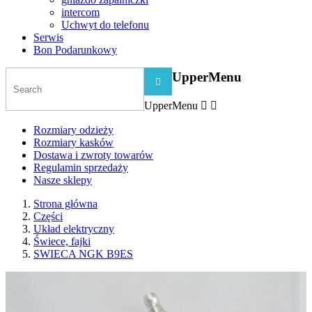
intercom
Uchwyt do telefonu
Serwis
Bon Podarunkowy
UpperMenu

UpperMenu


Rozmiary odzieży
Rozmiary kasków
Dostawa i zwroty towarów
Regulamin sprzedaży
Nasze sklepy
Strona główna
Części
Układ elektryczny
Świece, fajki
SWIECA NGK B9ES