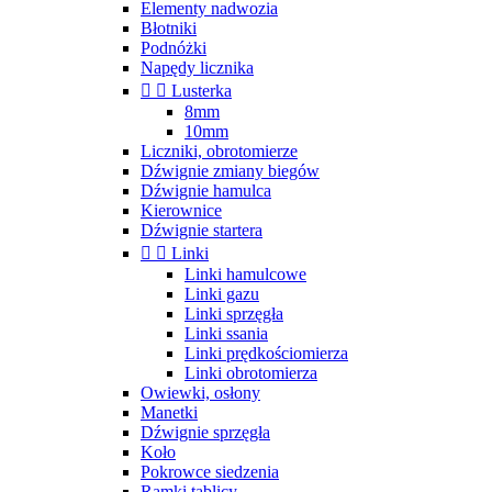
Elementy nadwozia
Błotniki
Podnóżki
Napędy licznika


Lusterka
8mm
10mm
Liczniki, obrotomierze
Dźwignie zmiany biegów
Dźwignie hamulca
Kierownice
Dźwignie startera


Linki
Linki hamulcowe
Linki gazu
Linki sprzęgła
Linki ssania
Linki prędkościomierza
Linki obrotomierza
Owiewki, osłony
Manetki
Dźwignie sprzęgła
Koło
Pokrowce siedzenia
Ramki tablicy