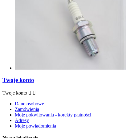
Twoje konto
Twoje konto


Dane osobowe
Zamówienia
Moje pokwitowania - korekty płatności
Adresy
Moje powiadomienia
Nasza lokalizacja